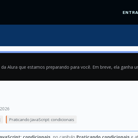
ENTR
a da Alura que estamos preparando para você. Em breve, ela ganha 
/2026
t
Praticando JavaScript: condicionais
avaScript: condicionais
, no capítulo
Praticando condicionais
e a