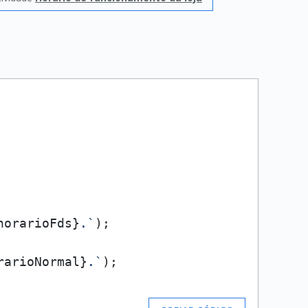
horarioFds}
.`
);

rarioNormal}
.`
);
