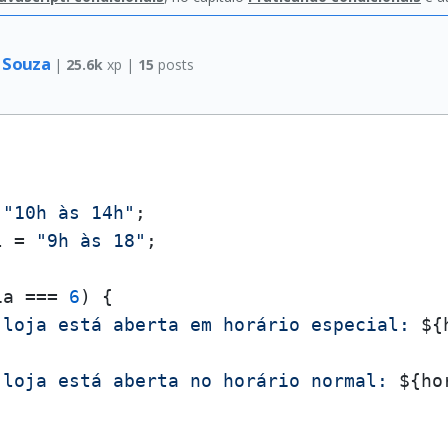
e Souza
|
25.6k
xp |
15
posts
 
"10h às 14h"
l = 
"9h às 18"
;

ia === 
6
) {

 loja está aberta em horário especial: 
${
 loja está aberta no horário normal: 
${ho