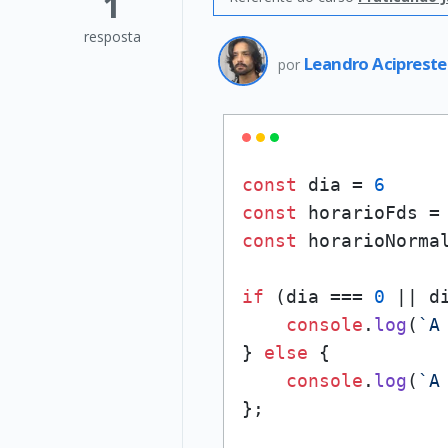
1
resposta
Leandro Aciprest
por
const
 dia = 
6
const
 horarioFds =
const
 horarioNorma
if
 (dia === 
0
 || d
console
.
log
(
`A
} 
else
 {

console
.
log
(
`A