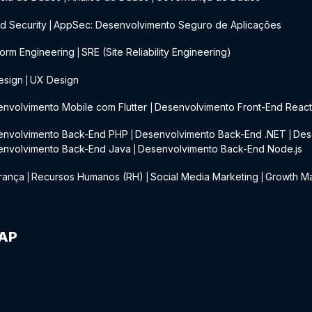
d Security
AppSec: Desenvolvimento Seguro de Aplicações
|
form Engineering
SRE (Site Reliability Engineering)
|
esign
UX Design
|
nvolvimento Mobile com Flutter
Desenvolvimento Front-End Reac
|
envolvimento Back-End PHP
Desenvolvimento Back-End .NET
Des
|
|
envolvimento Back-End Java
Desenvolvimento Back-End Node.js
|
rança
Recursos Humanos (RH)
Social Media Marketing
Growth Ma
|
|
|
IAP