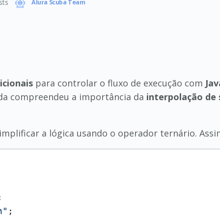
sts
Alura Scuba Team
icionais
para controlar o fluxo de execução com
Jav
ainda compreendeu a importância da
interpolação de 
mplificar a lógica usando o operador ternário. Assi
h"
;
