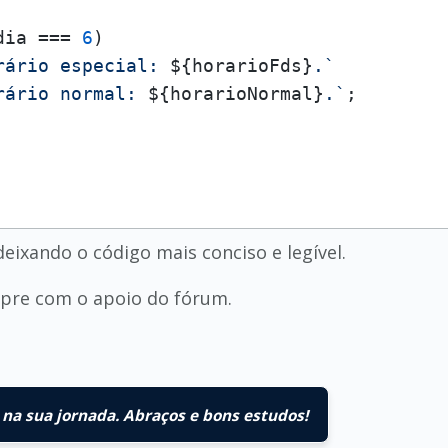
dia === 
6
) 

rário especial: 
${horarioFds}
.`
rário normal: 
${horarioNormal}
.`
;

deixando o código mais conciso e legível.
empre com o apoio do fórum.
na sua jornada. Abraços e bons estudos!