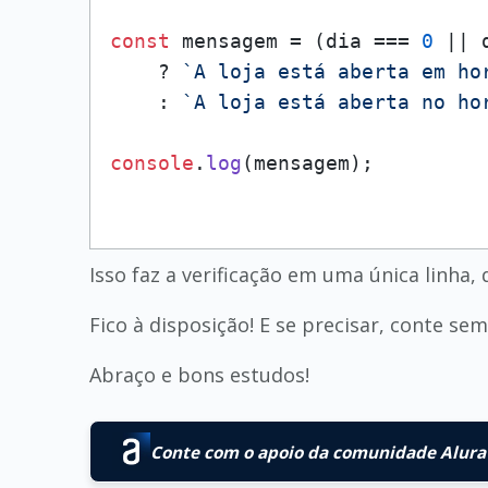
const
 mensagem = (dia === 
0
 || 
    ? 
`A loja está aberta em ho
    : 
`A loja está aberta no ho
console
.
log
Isso faz a verificação em uma única linha, 
Fico à disposição! E se precisar, conte s
Abraço e bons estudos!
Conte com o apoio da comunidade Alura 