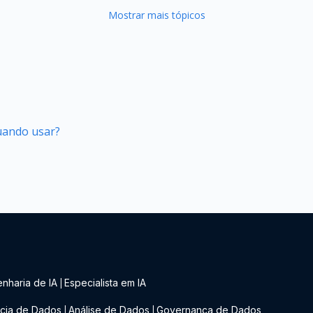
Mostrar mais tópicos
quando usar?
nharia de IA
Especialista em IA
|
cia de Dados
Análise de Dados
Governança de Dados
|
|