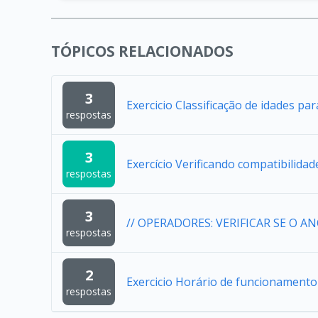
TÓPICOS RELACIONADOS
3
Exercicio Classificação de idades pa
respostas
3
Exercício Verificando compatibilidad
respostas
3
// OPERADORES: VERIFICAR SE O A
respostas
2
Exercicio Horário de funcionamento 
respostas