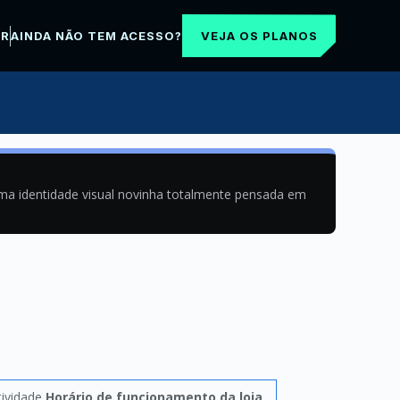
VEJA OS PLANOS
AR
AINDA NÃO TEM ACESSO?
uma identidade visual novinha totalmente pensada em
tividade
Horário de funcionamento da loja