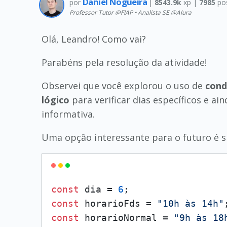
Daniel Nogueira
por
|
8543.9k
xp |
7985
po
Professor Tutor @FIAP • Analista SE @Alura
Olá, Leandro! Como vai?
Parabéns pela resolução da atividade!
Observei que você explorou o uso de
cond
lógico
para verificar dias específicos e 
informativa.
Uma opção interessante para o futuro é si
const
 dia = 
6
const
 horarioFds = 
"10h às 14h"
const
 horarioNormal = 
"9h às 18