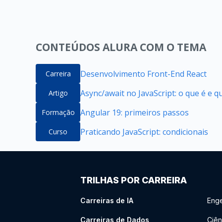
CONTEÚDOS ALURA COM O TEMA
Desenvolvimento Front-End React
Carreira
Async/await no JavaScript: o que é e 
Artigo
Angular 19: primeiros passos
Formação
Praticando JavaScript: condicionais
Curso
TRILHAS POR CARREIRA
Carreiras de IA
Enge
Carreiras de Dados
Ciên