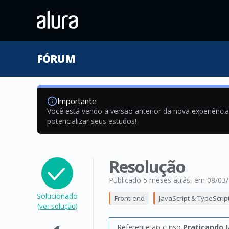
FÓRUM
Importante
Você está vendo a versão anterior da nova experiênci
potencializar seus estudos!
Resolução
Publicado 5 meses atrás
, em 08/03
Solucionado
Front-end
JavaScript & TypeScrip
(ver solução)
Referente ao curso
Praticando J