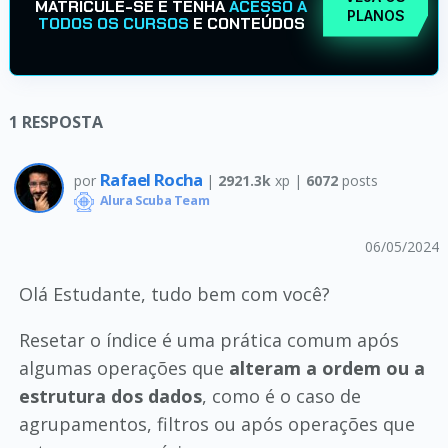
MATRICULE-SE E TENHA
ACESSO A
PLANOS
TODOS OS CURSOS
E CONTEÚDOS
1
RESPOSTA
Rafael Rocha
por
|
2921.3k
xp |
6072
posts
Alura Scuba Team
06/05/2024
Olá Estudante, tudo bem com você?
Resetar o índice é uma prática comum após
algumas operações que
alteram a ordem ou a
estrutura dos dados
, como é o caso de
agrupamentos, filtros ou após operações que