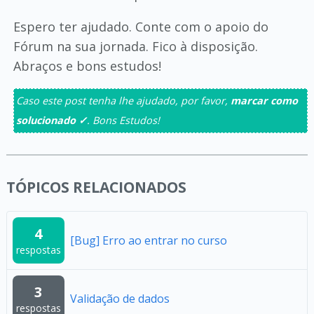
Espero ter ajudado. Conte com o apoio do
Fórum na sua jornada. Fico à disposição.
Abraços e bons estudos!
Caso este post tenha lhe ajudado, por favor,
marcar como
solucionado ✓
. Bons Estudos!
TÓPICOS RELACIONADOS
4
[Bug] Erro ao entrar no curso
respostas
3
Validação de dados
respostas