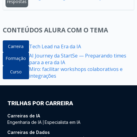
respostas
CONTEÚDOS ALURA COM O TEMA
Tech Lead na Era da IA
Carreira
AI Journey da StartSe — Preparando times
Formação
para a era da IA
Miro: facilitar workshops colaborativos e
Curso
integrações
TRILHAS POR CARREIRA
Carreiras de IA
Engenharia de IA
Especialista em IA
|
Carreiras de Dados