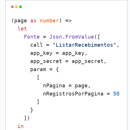
(page 
as
number
) =>

let
Fonte
 = 
Json
.
FromValue
([

      call = 
"ListarRecebimentos"
,

      app_key = app_key,

      app_secret = app_secret,

      param = {

        [

          nPagina = page,

          nRegistrosPorPagina = 
50
        ]

      }

    ])

in