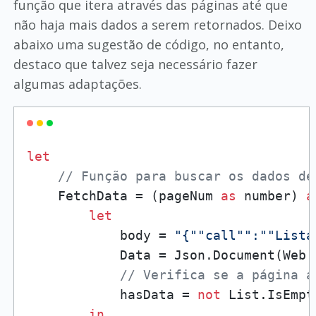
função que itera através das páginas até que
não haja mais dados a serem retornados. Deixo
abaixo uma sugestão de código, no entanto,
destaco que talvez seja necessário fazer
algumas adaptações.
let
// Função para buscar os dados de
    FetchData = (pageNum 
as
 number) 
a
let
            body = 
"{"
"call"
":"
"Lista
            Data = Json.Document(Web.
// Verifica se a página a
            hasData = 
not
 List.IsEmpt
in