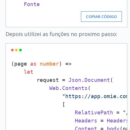
Fonte
COPIAR CÓDIGO
Depois utilizei as funções no proximo passo:
(page 
as
number
) =>

let
        request = 
Json
.
Document
(

Web
.
Contents
(

"https://app.omie.com
                [

RelativePath
 = 
"/
Headers
 = 
Headers
Content
 = 
body
(pa