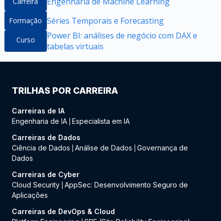
Engenharia de Machine Learning
Carreira
Séries Temporais e Forecasting
Formação
Power BI: análises de negócio com DAX e
Curso
tabelas virtuais
TRILHAS POR CARREIRA
Carreiras de IA
Engenharia de IA
Especialista em IA
|
Carreiras de Dados
Ciência de Dados
Análise de Dados
Governança de
|
|
Dados
Carreiras de Cyber
Cloud Security
AppSec: Desenvolvimento Seguro de
|
Aplicações
Carreiras de DevOps & Cloud