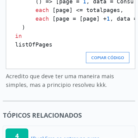
       () => [page = 
1
, data = Consul
each
 [page] <= totalpages,

each
 [page = [page] +
1
, data =
   )

in
COPIAR CÓDIGO
Acredito que deve ter uma maneira mais
simples, mas a principio resolveu kkk.
TÓPICOS RELACIONADOS
4