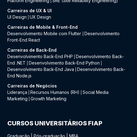
Platform Engineering
SRE (Site Reliability Engineering)
|
Carreiras de UX & UI
UI Design
UX Design
|
Carreiras de Mobile & Front-End
Desenvolvimento Mobile com Flutter
Desenvolvimento
|
Front-End React
Carreiras de Back-End
Desenvolvimento Back-End PHP
Desenvolvimento Back-
|
End .NET
Desenvolvimento Back-End Python
|
|
Desenvolvimento Back-End Java
Desenvolvimento Back-
|
End Node.js
Carreiras de Negócios
Liderança
Recursos Humanos (RH)
Social Media
|
|
Marketing
Growth Marketing
|
CURSOS UNIVERSITÁRIOS FIAP
Graduação
|
Pós-graduação
|
MBA