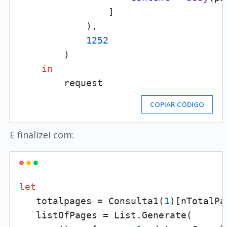
                ]

            ),

1252
        )

in
COPIAR CÓDIGO
E finalizei com:
let
   totalpages = Consulta1(
1
)[nTotalPa
   listOfPages = List.Generate(
