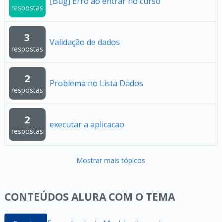
[Bug] Erro ao entrar no curso
respostas
3
Validação de dados
respostas
2
Problema no Lista Dados
respostas
2
executar a aplicacao
respostas
Mostrar mais tópicos
CONTEÚDOS ALURA COM O TEMA