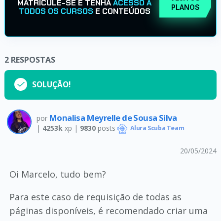
MATRICULE-SE E TENHA
ACESSO A
PLANOS
TODOS OS CURSOS
E CONTEÚDOS
2
RESPOSTAS
SOLUÇÃO!
Monalisa Meyrelle de Sousa Silva
por
|
4253k
xp |
9830
posts
Alura Scuba Team
20/05/2024
Oi Marcelo, tudo bem?
Para este caso de requisição de todas as
páginas disponíveis, é recomendado criar uma