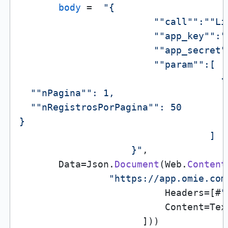
body
 =  
"{

                        "
"call"
":"
"Li
                        "
"app_key"
":"
                        "
"app_secret"
                        "
"param"
":[

                                    {

  "
"nPagina"
": 1,

  "
"nRegistrosPorPagina"
": 50

}

                                  ]

                    }"
,

       Data=Json.
Document
(Web.
Content
"https://app.omie.com
                          Headers=[#
"
                          Content=Tex