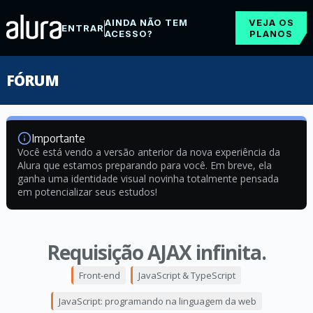
AINDA NÃO TEM
VEJA OS
ENTRAR
ACESSO?
PLANOS
FÓRUM
Importante
Você está vendo a versão anterior da nova experiência da
Alura que estamos preparando para você. Em breve, ela
ganha uma identidade visual novinha totalmente pensada
em potencializar seus estudos!
Requisição AJAX infinita.
Front-end
JavaScript & TypeScript
JavaScript: programando na linguagem da web