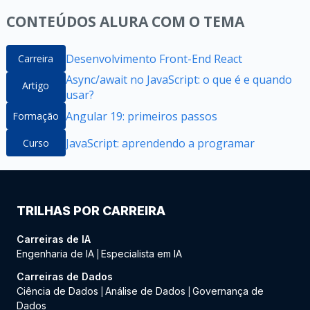
CONTEÚDOS ALURA COM O TEMA
Desenvolvimento Front-End React
Carreira
Async/await no JavaScript: o que é e quando
Artigo
usar?
Angular 19: primeiros passos
Formação
JavaScript: aprendendo a programar
Curso
TRILHAS POR CARREIRA
Carreiras de IA
Engenharia de IA
Especialista em IA
|
Carreiras de Dados
Ciência de Dados
Análise de Dados
Governança de
|
|
Dados