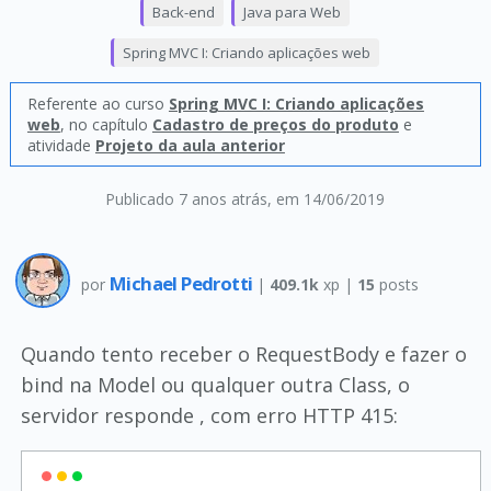
Back-end
Java para Web
Spring MVC I: Criando aplicações web
Referente ao curso
Spring MVC I: Criando aplicações
web
, no capítulo
Cadastro de preços do produto
e
atividade
Projeto da aula anterior
Publicado 7 anos atrás
, em 14/06/2019
Michael Pedrotti
por
|
409.1k
xp |
15
posts
Quando tento receber o RequestBody e fazer o
bind na Model ou qualquer outra Class, o
servidor responde , com erro HTTP 415: