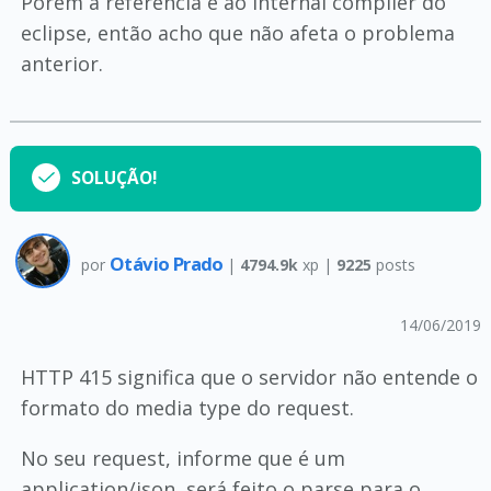
Porém a referencia é ao internal compiler do
eclipse, então acho que não afeta o problema
anterior.
SOLUÇÃO!
Otávio Prado
por
|
4794.9k
xp |
9225
posts
14/06/2019
HTTP 415 significa que o servidor não entende o
formato do media type do request.
No seu request, informe que é um
application/json, será feito o parse para o