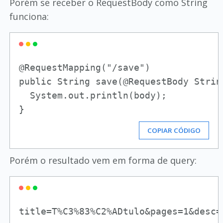
Porém se receber o RequestBody como String
funciona:
@RequestMapping("/save")

public String save(@RequestBody String
  System.out.println(body);

COPIAR CÓDIGO
Porém o resultado vem em forma de query:
title=T%C3%83%C2%ADtulo&pages=1&desc=