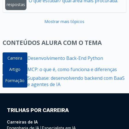
O que estudar/ qual área mais procurada.
respostas
Mostrar mais tópicos
CONTEÚDOS ALURA COM O TEMA
Desenvolvimento Back-End Python
Carreira
MCP: o que é, como funciona e diferenças
Artigo
Supabase: desenvolvendo backend com BaaS
Formação
e agentes de IA
TRILHAS POR CARREIRA
Carreiras de IA
Engenharia de IA
Especialista em IA
|