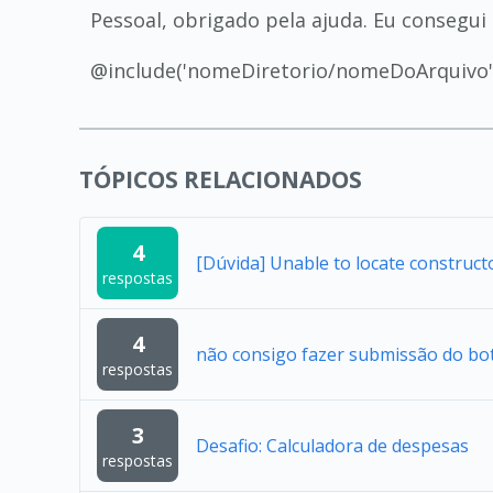
Pessoal, obrigado pela ajuda. Eu consegui 
@include('nomeDiretorio/nomeDoArquivo'
TÓPICOS RELACIONADOS
4
[Dúvida] Unable to locate construc
respostas
4
não consigo fazer submissão do bo
respostas
3
Desafio: Calculadora de despesas
respostas