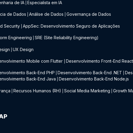
nharia de IA
Especialista em IA
|
cia de Dados
Análise de Dados
Governança de Dados
|
|
d Security
AppSec: Desenvolvimento Seguro de Aplicações
|
form Engineering
SRE (Site Reliability Engineering)
|
esign
UX Design
|
nvolvimento Mobile com Flutter
Desenvolvimento Front-End Reac
|
envolvimento Back-End PHP
Desenvolvimento Back-End .NET
Des
|
|
envolvimento Back-End Java
Desenvolvimento Back-End Node.js
|
rança
Recursos Humanos (RH)
Social Media Marketing
Growth Ma
|
|
|
IAP