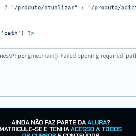
) ? 
"/produto/atualizar"
 : 
"/produto/adic
(
'path'
) 
?>
ines\PhpEngine::main(): Failed opening required 'pa
AINDA NÃO FAZ PARTE DA
ALURA
?
MATRICULE-SE E TENHA
ACESSO A TODOS
OS CURSOS
E CONTEÚDOS