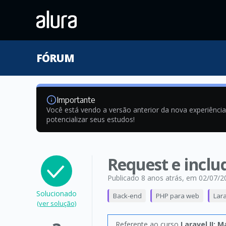
FÓRUM
Importante
Você está vendo a versão anterior da nova experiênci
potencializar seus estudos!
Request e inclu
Publicado 8 anos atrás
, em 02/07/2
Solucionado
Back-end
PHP para web
Lar
(ver solução)
Referente ao curso
Laravel II: 