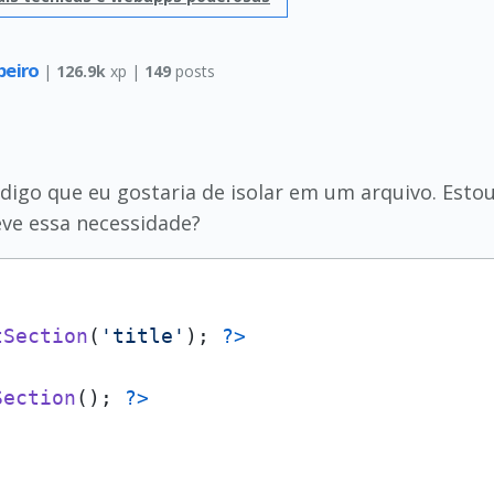
beiro
|
126.9k
xp |
149
posts
igo que eu gostaria de isolar em um arquivo. Estou
eve essa necessidade?
tSection
(
'title'
); 
?>
Section
(); 
?>