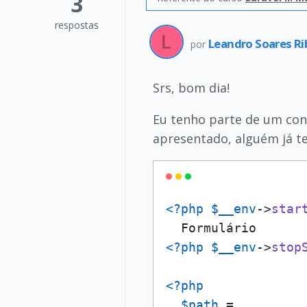
3
respostas
Leandro Soares Ri
por
Srs, bom dia!
Eu tenho parte de um cond
apresentado, alguém já t
<?php
$__env
->
star
<?php
$__env
->
stop
<?php
$path
 =   
