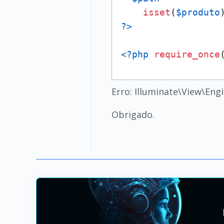
isset
(
$produto
?>
<?php
require_once
Erro: Illuminate\View\Eng
Obrigado.