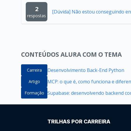
2
[Dúvida] Não estou conseguindo en
respostas
CONTEÚDOS ALURA COM O TEMA
Desenvolvimento Back-End Python
Carreira
MCP: o que é, como funciona e difere
Artigo
Supabase: desenvolvendo backend com
Formação
TRILHAS POR CARREIRA