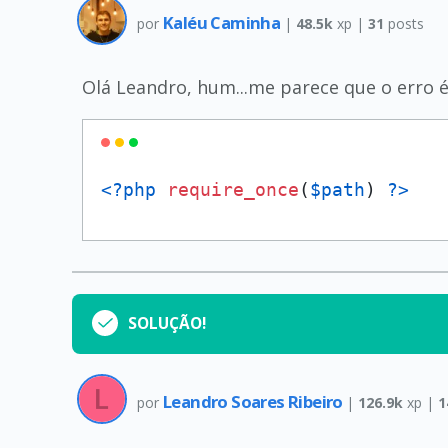
Kaléu Caminha
por
|
48.5k
xp |
31
posts
Olá Leandro, hum...me parece que o erro é 
<?php
require_once
(
$path
) 
?>
SOLUÇÃO!
Leandro Soares Ribeiro
por
|
126.9k
xp |
1