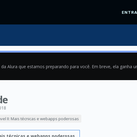
ENTR
a da Alura que estamos preparando para você. Em breve, ela ganha 
de
018
avel II: Mais técnicas e webapps poderosas
Mais técnicas e webapps poderosas