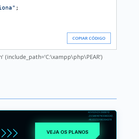
iona"
COPIAR CÓDIGO
th' (include_path='C:\xampp\php\PEAR')
VEJA OS PLANOS