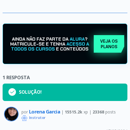
AINDA NÃO FAZ PARTE DA
ALURA
?
VEJA OS
MATRICULE-SE E TENHA
ACESSO A
PLANOS
TODOS OS CURSOS
E CONTEÚDOS
1
RESPOSTA
SOLUÇÃO!
Lorena Garcia
por
|
15515.2k
xp |
23368
posts
Instrutor