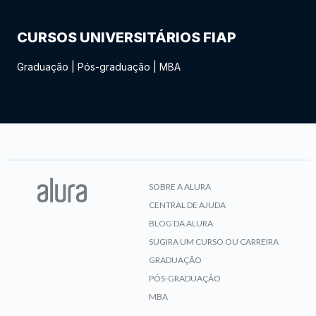
CURSOS UNIVERSITÁRIOS FIAP
Graduação
|
Pós-graduação
|
MBA
SOBRE A ALURA
CENTRAL DE AJUDA
BLOG DA ALURA
SUGIRA UM CURSO OU CARREIRA
GRADUAÇÃO
PÓS-GRADUAÇÃO
MBA