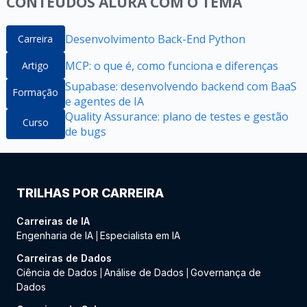
CONTEÚDOS ALURA COM O TEMA
Desenvolvimento Back-End Python
Carreira
MCP: o que é, como funciona e diferenças
Artigo
Supabase: desenvolvendo backend com BaaS
Formação
e agentes de IA
Quality Assurance: plano de testes e gestão
Curso
de bugs
TRILHAS POR CARREIRA
Carreiras de IA
Engenharia de IA
Especialista em IA
|
Carreiras de Dados
Ciência de Dados
Análise de Dados
Governança de
|
|
Dados