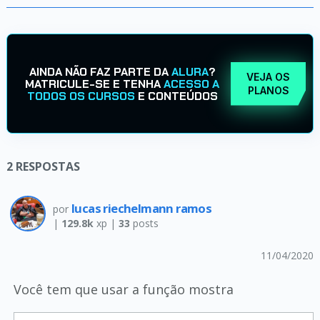
AINDA NÃO FAZ PARTE DA
ALURA
?
VEJA OS
MATRICULE-SE E TENHA
ACESSO A
PLANOS
TODOS OS CURSOS
E CONTEÚDOS
2
RESPOSTAS
lucas riechelmann ramos
por
|
129.8k
xp |
33
posts
11/04/2020
Você tem que usar a função mostra