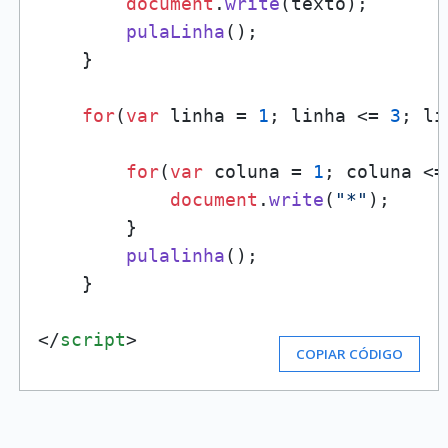
document
.
write
(texto);

pulaLinha
();

    }

for
(
var
 linha = 
1
; linha <= 
3
; li
for
(
var
 coluna = 
1
; coluna <=
document
.
write
(
"*"
);

        }

pulalinha
();

    }    

</
script
>
COPIAR CÓDIGO