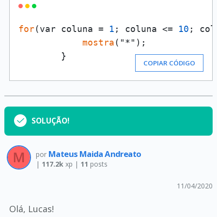
for
(var coluna = 
1
; coluna <= 
10
; col
mostra
("*");

        }
COPIAR CÓDIGO
SOLUÇÃO!
Mateus Maida Andreato
por
|
117.2k
xp |
11
posts
11/04/2020
Olá, Lucas!