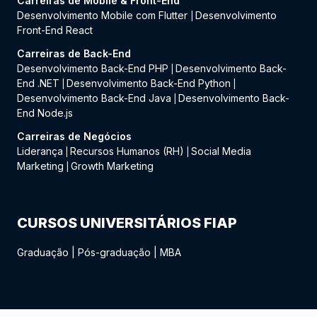
Carreiras de Mobile & Front-End
Desenvolvimento Mobile com Flutter
Desenvolvimento
|
Front-End React
Carreiras de Back-End
Desenvolvimento Back-End PHP
Desenvolvimento Back-
|
End .NET
Desenvolvimento Back-End Python
|
|
Desenvolvimento Back-End Java
Desenvolvimento Back-
|
End Node.js
Carreiras de Negócios
Liderança
Recursos Humanos (RH)
Social Media
|
|
Marketing
Growth Marketing
|
CURSOS UNIVERSITÁRIOS FIAP
Graduação
|
Pós-graduação
|
MBA