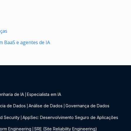
nças
 BaaS e agentes de IA
nharia de IA
Especialista em IA
|
cia de Dados
Análise de Dados
Governança de Dados
|
|
d Security
AppSec: Desenvolvimento Seguro de Aplicações
|
form Engineering
SRE (Site Reliability Engineering)
|