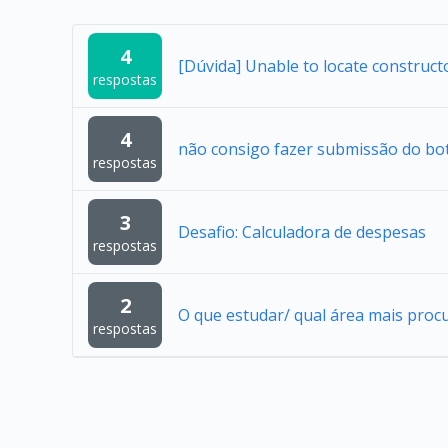
4
[Dúvida] Unable to locate construc
respostas
4
não consigo fazer submissão do bo
respostas
3
Desafio: Calculadora de despesas
respostas
2
O que estudar/ qual área mais proc
respostas