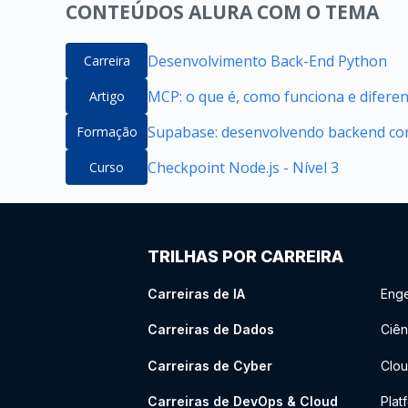
CONTEÚDOS ALURA COM O TEMA
Desenvolvimento Back-End Python
Carreira
MCP: o que é, como funciona e difere
Artigo
Supabase: desenvolvendo backend com
Formação
Checkpoint Node.js - Nível 3
Curso
TRILHAS POR CARREIRA
Carreiras de IA
Enge
Carreiras de Dados
Ciên
Carreiras de Cyber
Clou
Carreiras de DevOps & Cloud
Plat