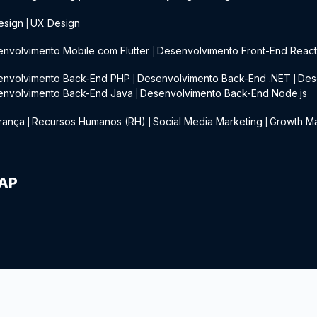
esign
UX Design
|
nvolvimento Mobile com Flutter
Desenvolvimento Front-End Reac
|
envolvimento Back-End PHP
Desenvolvimento Back-End .NET
Des
|
|
envolvimento Back-End Java
Desenvolvimento Back-End Node.js
|
rança
Recursos Humanos (RH)
Social Media Marketing
Growth Ma
|
|
|
IAP