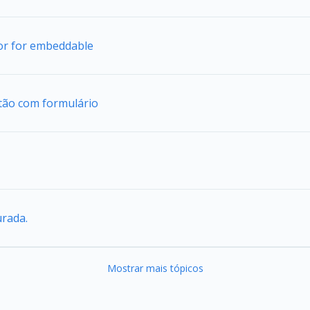
tor for embeddable
tão com formulário
urada.
Mostrar mais tópicos