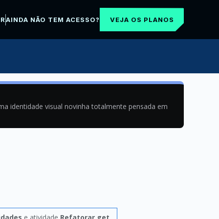
VEJA OS PLANOS
AR
AINDA NÃO TEM ACESSO?
uma identidade visual novinha totalmente pensada em
idades
e atividade
Refatorar get