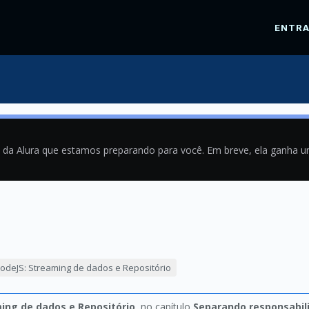
ENTR
a da Alura que estamos preparando para você. Em breve, ela ganha 
1
odeJS: Streaming de dados e Repositório
ing de dados e Repositório
, no capítulo
Separando responsabil