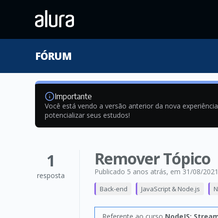
FÓRUM
Importante
Você está vendo a versão anterior da nova experiênci
potencializar seus estudos!
Remover Tópico
1
Publicado 5 anos atrás
, em 31/08/202
resposta
Back-end
JavaScript & Node.js
N
Referente ao curso
NodeJS: Stream