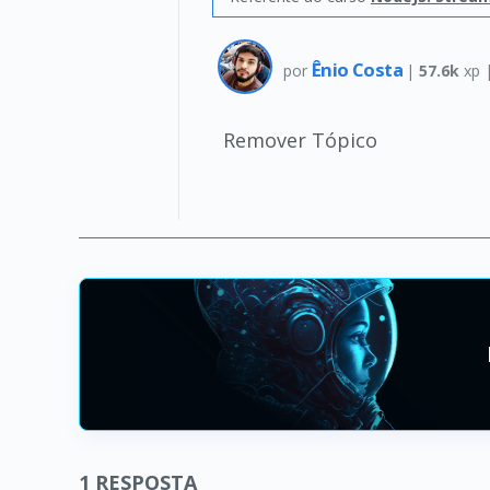
Ênio Costa
por
|
57.6k
xp 
Remover Tópico
1
RESPOSTA