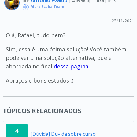
Antônio Evaldo
por
|
416.9k
xp |
636
posts
Alura Scuba Team
25/11/2021
Olá, Rafael, tudo bem?
Sim, essa é uma ótima solução! Você também
pode ver uma solução alternativa, que é
abordada no final
dessa página
.
Abraços e bons estudos :)
TÓPICOS RELACIONADOS
4
[Dúvida] Duvida sobre curso