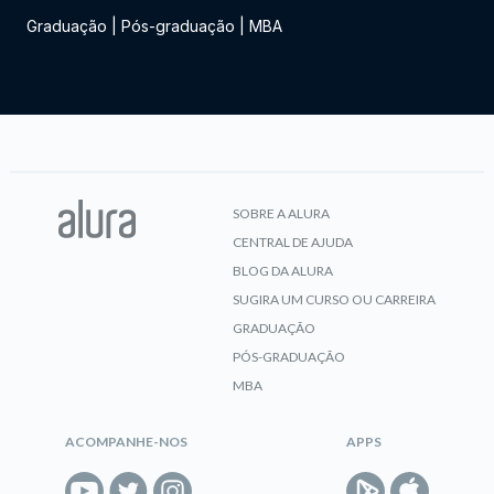
Graduação
|
Pós-graduação
|
MBA
SOBRE A ALURA
CENTRAL DE AJUDA
BLOG DA ALURA
SUGIRA UM CURSO OU CARREIRA
GRADUAÇÃO
PÓS-GRADUAÇÃO
MBA
ACOMPANHE-NOS
APPS