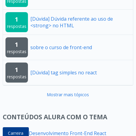
respostas
1
[Dúvida] Dúvida referente ao uso de
<strong> no HTML
respostas
1
sobre o curso de front-end
respostas
1
[Dúvida] tag simples no react
respostas
Mostrar mais tópicos
CONTEÚDOS ALURA COM O TEMA
Desenvolvimento Front-End React
Carreira