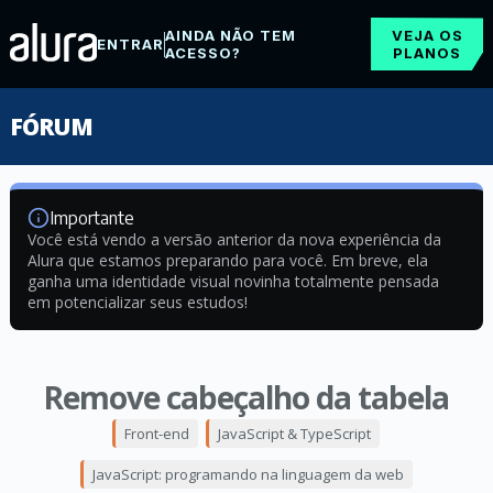
AINDA NÃO TEM
VEJA OS
ENTRAR
ACESSO?
PLANOS
FÓRUM
Importante
Você está vendo a versão anterior da nova experiência da
Alura que estamos preparando para você. Em breve, ela
ganha uma identidade visual novinha totalmente pensada
em potencializar seus estudos!
Remove cabeçalho da tabela
Front-end
JavaScript & TypeScript
JavaScript: programando na linguagem da web