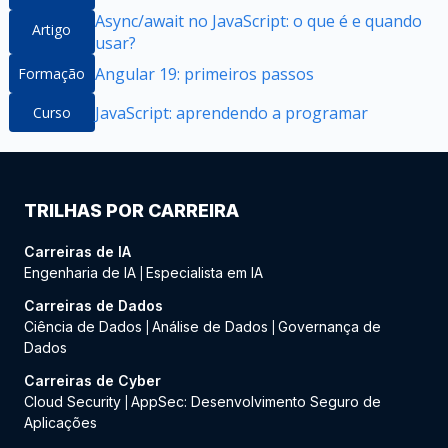
Async/await no JavaScript: o que é e quando
Artigo
usar?
Angular 19: primeiros passos
Formação
JavaScript: aprendendo a programar
Curso
TRILHAS POR CARREIRA
Carreiras de IA
Engenharia de IA
Especialista em IA
|
Carreiras de Dados
Ciência de Dados
Análise de Dados
Governança de
|
|
Dados
Carreiras de Cyber
Cloud Security
AppSec: Desenvolvimento Seguro de
|
Aplicações