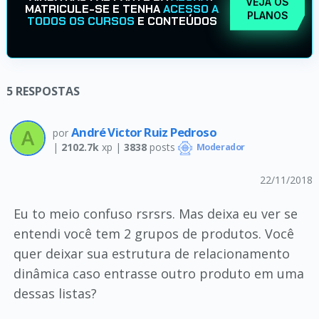
VEJA OS
MATRICULE-SE E TENHA
ACESSO A
PLANOS
TODOS OS CURSOS
E CONTEÚDOS
5
RESPOSTAS
André Victor Ruiz Pedroso
por
|
2102.7k
xp |
3838
posts
Moderador
22/11/2018
Eu to meio confuso rsrsrs. Mas deixa eu ver se
entendi você tem 2 grupos de produtos. Você
quer deixar sua estrutura de relacionamento
dinâmica caso entrasse outro produto em uma
dessas listas?