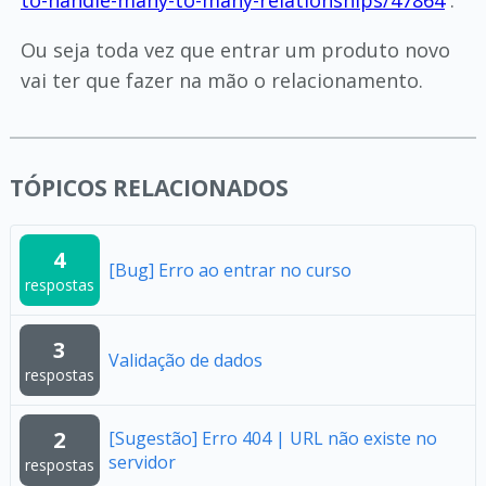
to-handle-many-to-many-relationships/47864
.
Ou seja toda vez que entrar um produto novo
vai ter que fazer na mão o relacionamento.
TÓPICOS RELACIONADOS
4
[Bug] Erro ao entrar no curso
respostas
3
Validação de dados
respostas
2
[Sugestão] Erro 404 | URL não existe no
servidor
respostas