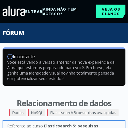
AINDA NÃO TEM
VEJA OS
ENTRAR
ACESSO?
PLANOS
FÓRUM
Importante
Você está vendo a versão anterior da nova experiência da
Alura que estamos preparando para você. Em breve, ela
ganha uma identidade visual novinha totalmente pensada
em potencializar seus estudos!
Relacionamento de dados
Dados
NoSQL
Elasticsearch 5: pesquisas avançadas
Referente ao curso
Elasticsearch 5: pesquisas