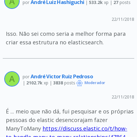
André Luiz Hashiguchi
por
|
533.2k
xp |
27
posts
22/11/2018
Isso. Não sei como seria a melhor forma para
criar essa estrutura no elasticsearch.
André Victor Ruiz Pedroso
por
|
2102.7k
xp |
3838
posts
Moderador
22/11/2018
É ... meio que não dá, fui pesquisar e os próprias
pessoas do elastic desencorajam fazer
ManyToMany
https://discuss.elastic.co/t/how-