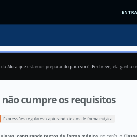
ENTR
a da Alura que estamos preparando para você. Em breve, ela ganha 
 não cumpre os requisitos
8
Expressões regulares: capturando textos de forma mágica
gulares: capturando textos de forma mágica
, no capítulo
Class