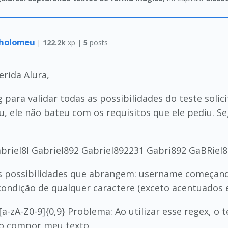
rtholomeu
|
122.2k
xp |
5
posts
erida Alura,
para validar todas as possibilidades do teste solic
, ele não bateu com os requisitos que ele pediu. Seg
riel8I Gabriel892 Gabriel892231 Gabri892 GaBRiel
s possibilidades que abrangem: username começand
ondição de qualquer caractere (exceto acentuados e
[a-zA-Z0-9]{0,9} Problema: Ao utilizar esse regex, o 
o compor meu texto.