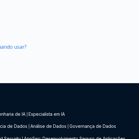
quando usar?
nharia de IA
Especialista em IA
|
cia de Dados
Análise de Dados
Governança de Dados
|
|
d Security
AppSec: Desenvolvimento Seguro de Aplicações
|