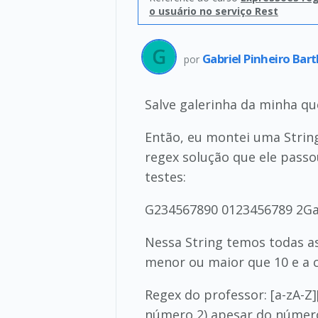
o usuário no serviço Rest
Gabriel Pinheiro Ba
por
Salve galerinha da minha qu
Então, eu montei uma String 
regex solução que ele passou
testes:
G234567890 0123456789 2Gab
Nessa String temos todas a
menor ou maior que 10 e a c
Regex do professor: [a-zA-Z]
número 2) apesar do númer