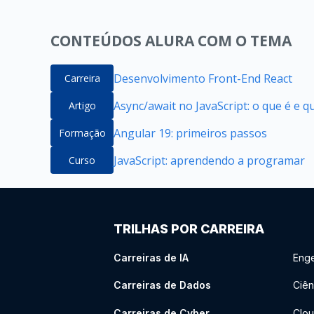
CONTEÚDOS ALURA COM O TEMA
Desenvolvimento Front-End React
Carreira
Async/await no JavaScript: o que é e 
Artigo
Angular 19: primeiros passos
Formação
JavaScript: aprendendo a programar
Curso
TRILHAS POR CARREIRA
Carreiras de IA
Enge
Carreiras de Dados
Ciên
Carreiras de Cyber
Clou