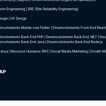
form Engineering
SRE (Site Reliability Engineering)
|
esign
UX Design
|
nvolvimento Mobile com Flutter
Desenvolvimento Front-End Reac
|
envolvimento Back-End PHP
Desenvolvimento Back-End .NET
Des
|
|
envolvimento Back-End Java
Desenvolvimento Back-End Node.js
|
rança
Recursos Humanos (RH)
Social Media Marketing
Growth Ma
|
|
|
IAP