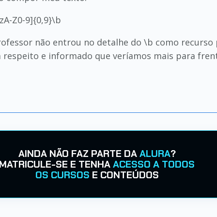
zA-Z0-9]{0,9}\b
ofessor não entrou no detalhe do \b como recurso p
 respeito e informado que veríamos mais para frent
AINDA NÃO FAZ PARTE DA
ALURA
?
MATRICULE-SE E TENHA
ACESSO A TODOS
OS CURSOS
E CONTEÚDOS