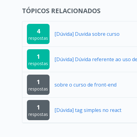
TÓPICOS RELACIONADOS
4
[Dúvida] Duvida sobre curso
respostas
1
[Dúvida] Dúvida referente ao uso 
respostas
1
sobre o curso de front-end
respostas
1
[Dúvida] tag simples no react
respostas