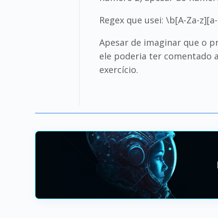
Regex que usei: \b[A-Za-z][a-
Apesar de imaginar que o pr
ele poderia ter comentado a
exercício.