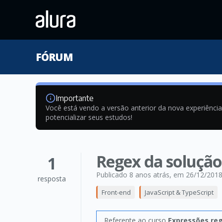
FÓRUM
Importante
Você está vendo a versão anterior da nova experiênci
potencializar seus estudos!
Regex da solução
1
Publicado 8 anos atrás
, em 26/12/201
resposta
Front-end
JavaScript & TypeScript
Referente ao curso
Expressões re