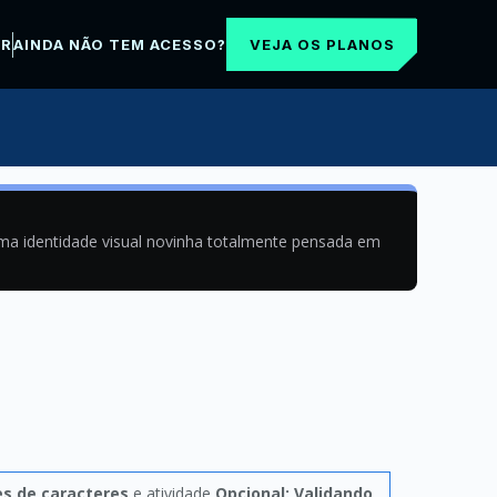
VEJA OS PLANOS
AR
AINDA NÃO TEM ACESSO?
uma identidade visual novinha totalmente pensada em
es de caracteres
e atividade
Opcional: Validando