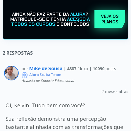
AINDA NÃO FAZ PARTE DA
ALURA
?
VEJA OS
MATRICULE-SE E TENHA
ACESSO A
PLANOS
TODOS OS CURSOS
E CONTEÚDOS
2
RESPOSTAS
Mike de Sousa
por
|
4887.1k
xp |
10090
posts
Alura Scuba Team
Analista de Suporte Educacional
2 meses atrás
Oi, Kelvin. Tudo bem com você?
Sua reflexão demonstra uma percepção
bastante alinhada com as transformações que