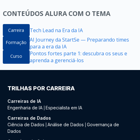
CONTEÚDOS ALURA COM O TEMA
Tech Lead na Era da IA
Carreira
AI Journey da StartSe — Preparando times
Formação
para a era da IA
Pontos fortes parte 1: descubra os seus e
Curso
aprenda a gerenciá-los
TRILHAS POR CARREIRA
Carreiras de IA
Engenharia de IA
Especialista em IA
|
Carreiras de Dados
Ciência de Dados
Análise de Dados
Governança de
|
|
Dados