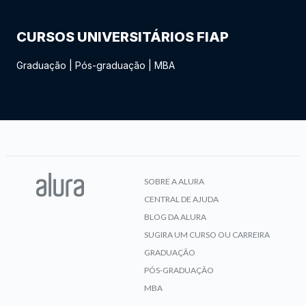
CURSOS UNIVERSITÁRIOS FIAP
Graduação
|
Pós-graduação
|
MBA
SOBRE A ALURA
CENTRAL DE AJUDA
BLOG DA ALURA
SUGIRA UM CURSO OU CARREIRA
GRADUAÇÃO
PÓS-GRADUAÇÃO
MBA