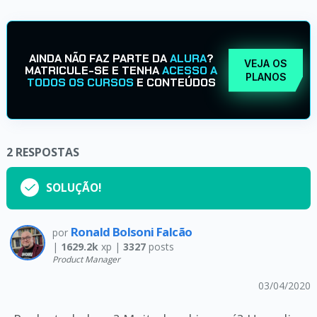
AINDA NÃO FAZ PARTE DA
ALURA
?
VEJA OS
MATRICULE-SE E TENHA
ACESSO A
PLANOS
TODOS OS CURSOS
E CONTEÚDOS
2
RESPOSTAS
SOLUÇÃO!
Ronald Bolsoni Falcão
por
|
1629.2k
xp |
3327
posts
Product Manager
03/04/2020