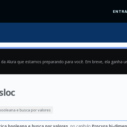
ENTR
a da Alura que estamos preparando para você. Em breve, ela ganha 
sloc
1
a booleana e busca por valores
ógica booleana e busca por valores
, no capítulo
Procura bi-dimen