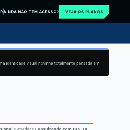
VEJA OS PLANOS
AR
AINDA NÃO TEM ACESSO?
uma identidade visual novinha totalmente pensada em
sional
e atividade
Consultando com DESLOC