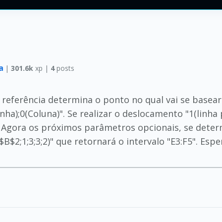
ia
|
301.6k
xp |
4
posts
e referência determina o ponto no qual vai se basear
ha);0(Coluna)". Se realizar o deslocamento "1(linha p
". Agora os próximos parâmetros opcionais, se deter
$2;1;3;3;2)" que retornará o intervalo "E3:F5". Espe