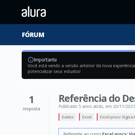
FÓRUM
Importante
Você está vendo a versão anterior da nova experiênci
potencializar seus estudos!
Referência do De
1
Publicado 5 anos atrás
, em 20/11/202
resposta
Dados
Excel
Excel procv: lógic
Referente ao curso
Excel procv: l