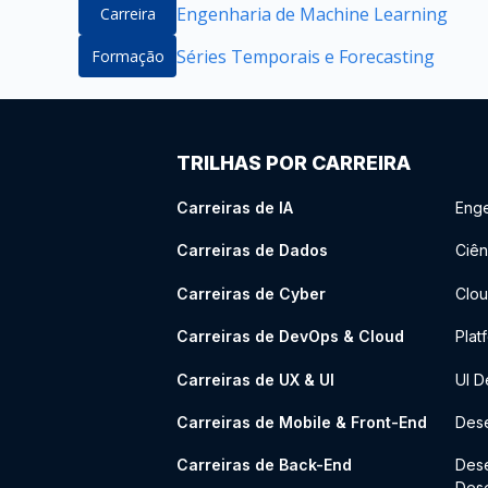
Engenharia de Machine Learning
Carreira
Séries Temporais e Forecasting
Formação
TRILHAS POR CARREIRA
Carreiras de IA
Enge
Carreiras de Dados
Ciên
Carreiras de Cyber
Clou
Carreiras de DevOps & Cloud
Plat
Carreiras de UX & UI
UI D
Carreiras de Mobile & Front-End
Dese
Carreiras de Back-End
Des
Des