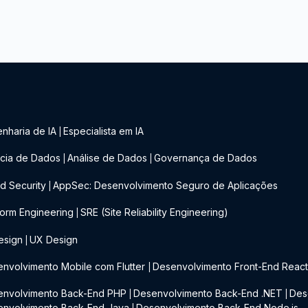
nharia de IA
Especialista em IA
|
cia de Dados
Análise de Dados
Governança de Dados
|
|
d Security
AppSec: Desenvolvimento Seguro de Aplicações
|
form Engineering
SRE (Site Reliability Engineering)
|
esign
UX Design
|
nvolvimento Mobile com Flutter
Desenvolvimento Front-End Reac
|
envolvimento Back-End PHP
Desenvolvimento Back-End .NET
Des
|
|
envolvimento Back-End Java
Desenvolvimento Back-End Node.js