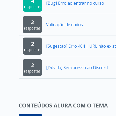
4
[Bug] Erro ao entrar no curso
respostas
3
Validação de dados
respostas
2
[Sugestão] Erro 404 | URL não exist
respostas
2
[Dúvida] Sem acesso ao Discord
respostas
CONTEÚDOS ALURA COM O TEMA