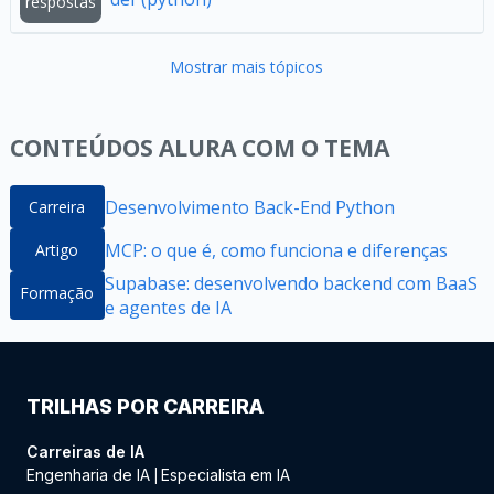
respostas
Mostrar mais tópicos
CONTEÚDOS ALURA COM O TEMA
Desenvolvimento Back-End Python
Carreira
MCP: o que é, como funciona e diferenças
Artigo
Supabase: desenvolvendo backend com BaaS
Formação
e agentes de IA
TRILHAS POR CARREIRA
Carreiras de IA
Engenharia de IA
Especialista em IA
|