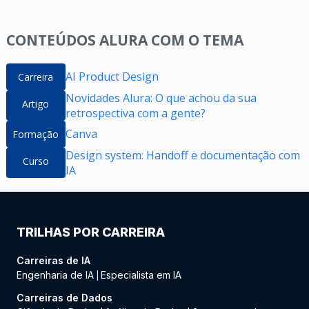
CONTEÚDOS ALURA COM O TEMA
AI Product Design
Carreira
Novidades Alura: O que achou da sua
Artigo
retrospectiva com a gente?
Canva
Formação
Design system: Handoff e documentação com
Curso
IA
TRILHAS POR CARREIRA
Carreiras de IA
Engenharia de IA
Especialista em IA
|
Carreiras de Dados