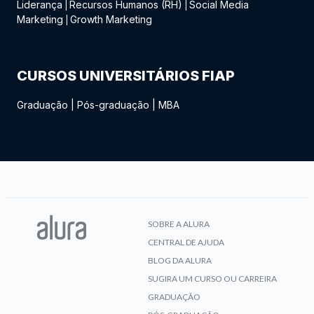
Liderança
Recursos Humanos (RH)
Social Media
|
|
Marketing
Growth Marketing
|
CURSOS UNIVERSITÁRIOS FIAP
Graduação
|
Pós-graduação
|
MBA
SOBRE A ALURA
CENTRAL DE AJUDA
BLOG DA ALURA
SUGIRA UM CURSO OU CARREIRA
GRADUAÇÃO