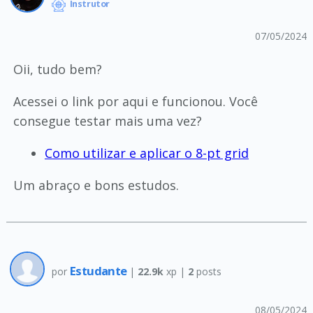
Instrutor
07/05/2024
Oii, tudo bem?
Acessei o link por aqui e funcionou. Você
consegue testar mais uma vez?
Como utilizar e aplicar o 8-pt grid
Um abraço e bons estudos.
Estudante
por
|
22.9k
xp |
2
posts
08/05/2024