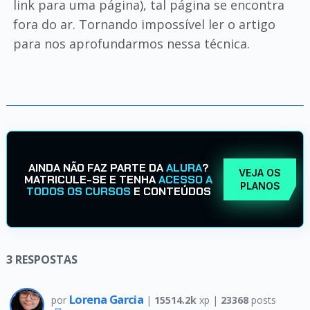
link para uma página), tal página se encontra
fora do ar. Tornando impossível ler o artigo
para nos aprofundarmos nessa técnica.
AINDA NÃO FAZ PARTE DA
ALURA
?
VEJA OS
MATRICULE-SE E TENHA
ACESSO A
PLANOS
TODOS OS CURSOS
E CONTEÚDOS
3
RESPOSTAS
Lorena Garcia
por
|
15514.2k
xp |
23368
posts