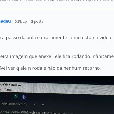
madeu
|
5.3k
xp |
2
posts
 a passo da aula e exatamente como está no vídeo.
ra imagem que anexei, ele fica rodando infinitamen
el ver q ele n roda e não dá nenhum retorno.