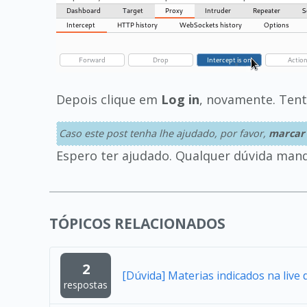
Depois clique em
Log in
, novamente. Tenta
Caso este post tenha lhe ajudado, por favor,
marcar
Espero ter ajudado. Qualquer dúvida mand
TÓPICOS RELACIONADOS
2
[Dúvida] Materias indicados na live 
respostas