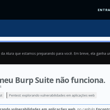
ENTR
a da Alura que estamos preparando para você. Em breve, ela ganha 
meu Burp Suite não funciona.
4
st
Pentest: explorando vulnerabilidades em aplicações web
orando vulnerabilidades em aplicações web
, no capítulo
Encontr