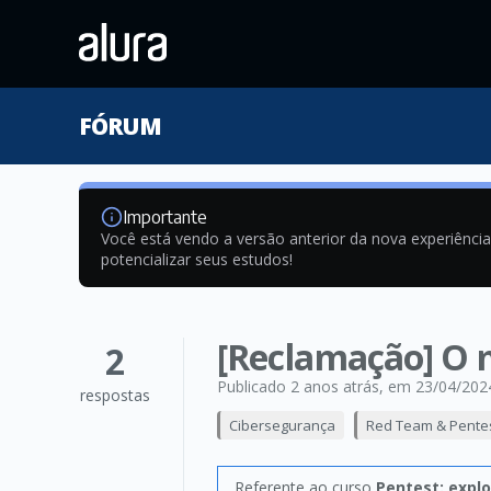
FÓRUM
Importante
Você está vendo a versão anterior da nova experiênci
potencializar seus estudos!
[Reclamação] O 
2
Publicado 2 anos atrás
, em 23/04/202
respostas
Cibersegurança
Red Team & Pente
Referente ao curso
Pentest: expl