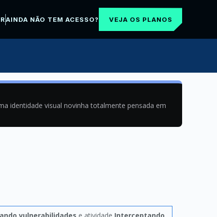
VEJA OS PLANOS
AR
AINDA NÃO TEM ACESSO?
uma identidade visual novinha totalmente pensada em
ando vulnerabilidades
e atividade
Interceptando