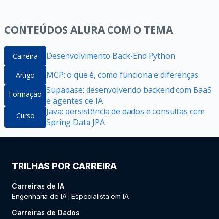
CONTEÚDOS ALURA COM O TEMA
Desenvolvimento Back-End Python
Carreira
MCP: o que é, como funciona e diferenças
Artigo
Supabase: desenvolvendo backend com BaaS
Formação
e agentes de IA
Java: persistência de dados e consultas com
Curso
Spring Data JPA
TRILHAS POR CARREIRA
Carreiras de IA
Engenharia de IA
Especialista em IA
|
Carreiras de Dados