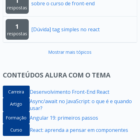
1
sobre o curso de front-end
respostas
1
[Dúvida] tag simples no react
respostas
Mostrar mais tópicos
CONTEÚDOS ALURA COM O TEMA
Desenvolvimento Front-End React
Carreira
Async/await no JavaScript: o que é e quando
Artigo
usar?
Angular 19: primeiros passos
Formação
React: aprenda a pensar em componentes
Curso