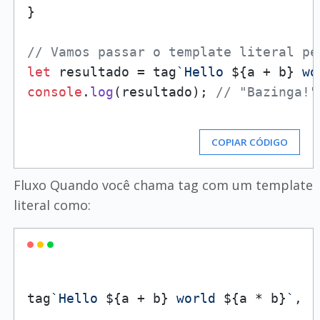
}

// Vamos passar o template literal pe
let
 resultado = tag
`Hello 
${a + b}
 wo
console
.
log
(resultado); 
// "Bazinga!"
COPIAR CÓDIGO
Fluxo Quando você chama tag com um template
literal como:
tag
`Hello 
${a + b}
 world 
${a * b}
`
, 
