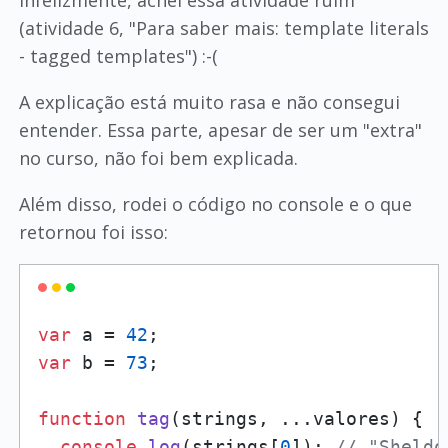
Infelizmente, achei essa atividade ruim
(atividade 6, "Para saber mais: template literals
- tagged templates") :-(
A explicação está muito rasa e não consegui
entender. Essa parte, apesar de ser um "extra"
no curso, não foi bem explicada.
Além disso, rodei o código no console e o que
retornou foi isso:
var
 a = 
42
var
 b = 
73
;

function
tag
(
strings, ...valores
) {

console
.
log
(strings[
0
]); 
// "Sheldo