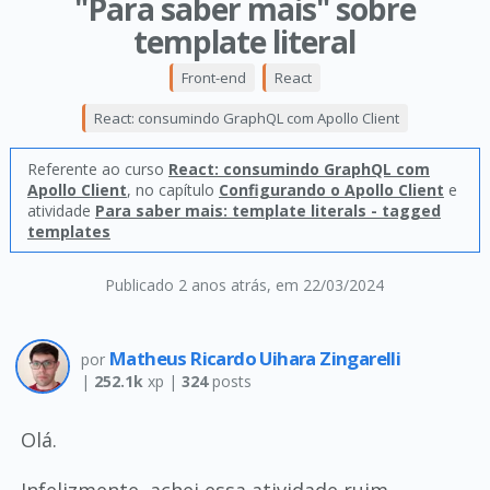
"Para saber mais" sobre
template literal
Front-end
React
React: consumindo GraphQL com Apollo Client
Referente ao curso
React: consumindo GraphQL com
Apollo Client
, no capítulo
Configurando o Apollo Client
e
atividade
Para saber mais: template literals - tagged
templates
Publicado 2 anos atrás
, em 22/03/2024
Matheus Ricardo Uihara Zingarelli
por
|
252.1k
xp |
324
posts
Olá.