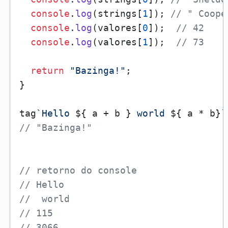
console
.
log
(strings[
1
]); 
// " Coope
console
.
log
(valores[
0
]);  
// 42
console
.
log
(valores[
1
]);  
// 73
return
"Bazinga!"
;

}

tag
`Hello 
${ a + b }
 world 
${ a * b}
`
// "Bazinga!"
// retorno do console
// Hello 
//  world 
// 115
// 3066