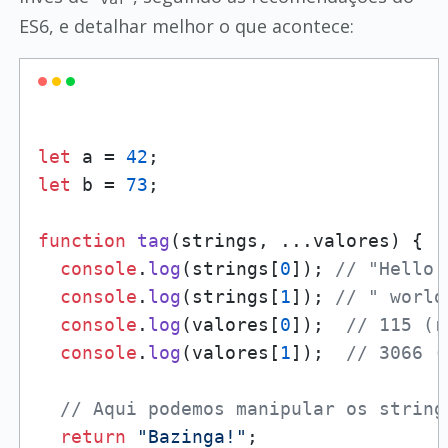
ES6, e detalhar melhor o que acontece:
let
 a = 
42
let
 b = 
73
;

function
tag
(
strings, ...valores
) {

console
.
log
(strings[
0
]); 
// "Hello 
console
.
log
(strings[
1
]); 
// " world
console
.
log
(valores[
0
]);  
// 115 (r
console
.
log
(valores[
1
]);  
// 3066 (
// Aqui podemos manipular os string
return
"Bazinga!"
;
