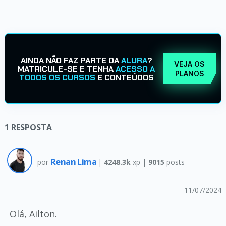
AINDA NÃO FAZ PARTE DA
ALURA
?
VEJA OS
MATRICULE-SE E TENHA
ACESSO A
PLANOS
TODOS OS CURSOS
E CONTEÚDOS
1
RESPOSTA
Renan Lima
por
|
4248.3k
xp |
9015
posts
11/07/2024
Olá, Ailton.