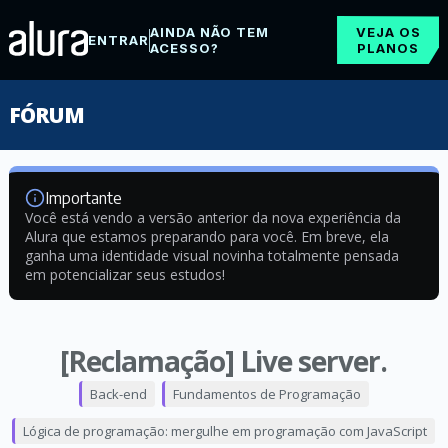
AINDA NÃO TEM
VEJA OS
ENTRAR
ACESSO?
PLANOS
FÓRUM
Importante
Você está vendo a versão anterior da nova experiência da
Alura que estamos preparando para você. Em breve, ela
ganha uma identidade visual novinha totalmente pensada
em potencializar seus estudos!
[Reclamação] Live server.
Back-end
Fundamentos de Programação
Lógica de programação: mergulhe em programação com JavaScript