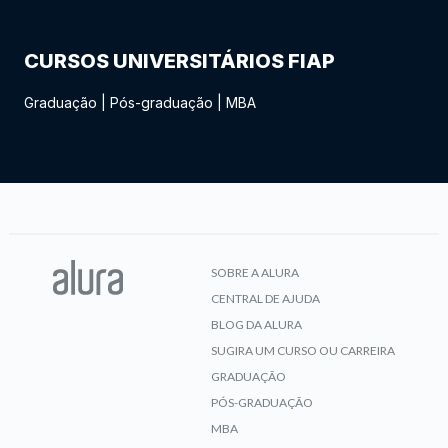
CURSOS UNIVERSITÁRIOS FIAP
Graduação
|
Pós-graduação
|
MBA
SOBRE A ALURA
CENTRAL DE AJUDA
BLOG DA ALURA
SUGIRA UM CURSO OU CARREIRA
GRADUAÇÃO
PÓS-GRADUAÇÃO
MBA