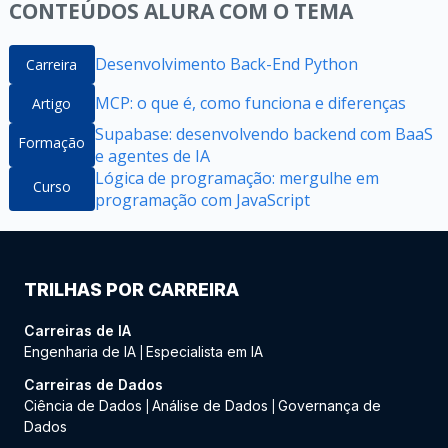
CONTEÚDOS ALURA COM O TEMA
Desenvolvimento Back-End Python
Carreira
MCP: o que é, como funciona e diferenças
Artigo
Supabase: desenvolvendo backend com BaaS
Formação
e agentes de IA
Lógica de programação: mergulhe em
Curso
programação com JavaScript
TRILHAS POR CARREIRA
Carreiras de IA
Engenharia de IA
Especialista em IA
|
Carreiras de Dados
Ciência de Dados
Análise de Dados
Governança de
|
|
Dados