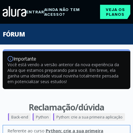
AINDA NÃO TEM
VEJA OS
ENTRAR
ACESSO?
PLANOS
FÓRUM
Importante
Você está vendo a versão anterior da nova experiência da
Alura que estamos preparando para você. Em breve, ela
ganha uma identidade visual novinha totalmente pensada
em potencializar seus estudos!
Reclamação/dúvida
Back-end
Python
Python: crie a sua primeira aplicação
Referente ao curso
Python: crie a sua primeira