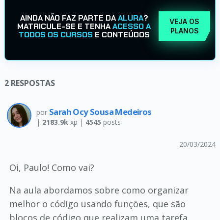
AINDA NÃO FAZ PARTE DA
ALURA
?
VEJA OS
MATRICULE-SE E TENHA
ACESSO A
PLANOS
TODOS OS CURSOS
E CONTEÚDOS
2
RESPOSTAS
Sarah Ocy Sousa Medeiros
por
|
2183.9k
xp |
4545
posts
20/03/2024
Oi, Paulo! Como vai?
Na aula abordamos sobre como organizar
melhor o código usando funções, que são
blocos de código que realizam uma tarefa