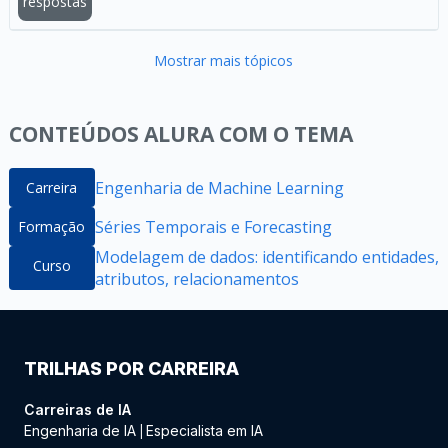
respostas
Mostrar mais tópicos
CONTEÚDOS ALURA COM O TEMA
Engenharia de Machine Learning
Carreira
Séries Temporais e Forecasting
Formação
Modelagem de dados: identificando entidades,
Curso
atributos, relacionamentos
TRILHAS POR CARREIRA
Carreiras de IA
Engenharia de IA
Especialista em IA
|