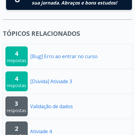
sua jornada. Abraços e bons estudos!
TÓPICOS RELACIONADOS
4
[Bug] Erro ao entrar no curso
respostas
4
[Dúvida] Ativiade 3
respostas
3
Validação de dados
respostas
2
Ativiade 4