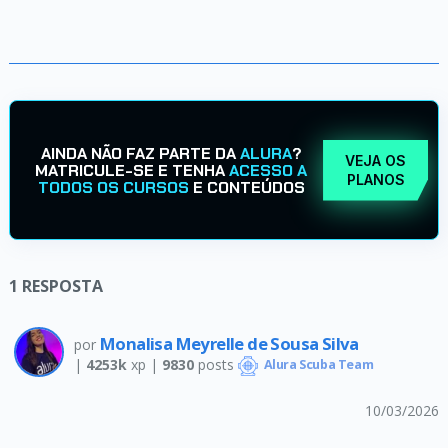
AINDA NÃO FAZ PARTE DA
ALURA
?
VEJA OS
MATRICULE-SE E TENHA
ACESSO A
PLANOS
TODOS OS CURSOS
E CONTEÚDOS
1
RESPOSTA
Monalisa Meyrelle de Sousa Silva
por
|
4253k
xp |
9830
posts
Alura Scuba Team
10/03/2026