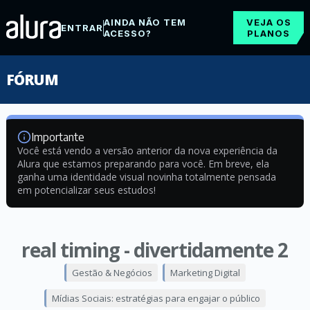
AINDA NÃO TEM
VEJA OS
ENTRAR
ACESSO?
PLANOS
FÓRUM
Importante
Você está vendo a versão anterior da nova experiência da
Alura que estamos preparando para você. Em breve, ela
ganha uma identidade visual novinha totalmente pensada
em potencializar seus estudos!
real timing - divertidamente 2
Gestão & Negócios
Marketing Digital
Mídias Sociais: estratégias para engajar o público