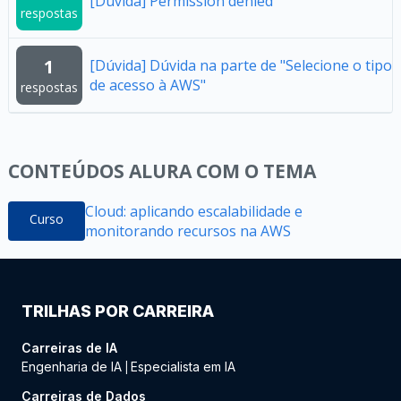
[Dúvida] Permission denied
respostas
1
[Dúvida] Dúvida na parte de "Selecione o tipo
de acesso à AWS"
respostas
CONTEÚDOS ALURA COM O TEMA
Cloud: aplicando escalabilidade e
Curso
monitorando recursos na AWS
TRILHAS POR CARREIRA
Carreiras de IA
Engenharia de IA
Especialista em IA
|
Carreiras de Dados