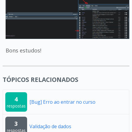
Bons estudos!
TÓPICOS RELACIONADOS
4
[Bug] Erro ao entrar no curso
respostas
3
Validação de dados
respostas