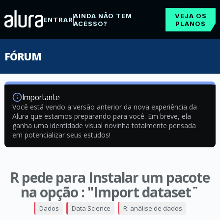
AINDA NÃO TEM
VEJA OS
ENTRAR
ACESSO?
PLANOS
FÓRUM
Importante
Você está vendo a versão anterior da nova experiência da
Alura que estamos preparando para você. Em breve, ela
ganha uma identidade visual novinha totalmente pensada
em potencializar seus estudos!
R pede para Instalar um pacote
na opção : "Import dataset¨
Dados
Data Science
R: análise de dados