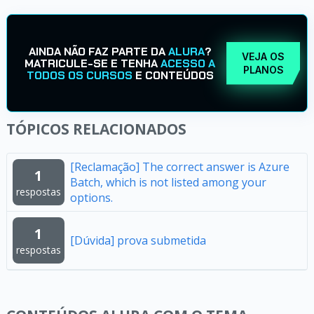
AINDA NÃO FAZ PARTE DA
ALURA
?
VEJA OS
MATRICULE-SE E TENHA
ACESSO A
PLANOS
TODOS OS CURSOS
E CONTEÚDOS
TÓPICOS RELACIONADOS
[Reclamação] The correct answer is Azure
1
Batch, which is not listed among your
respostas
options.
1
[Dúvida] prova submetida
respostas