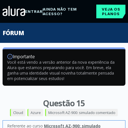
AINDA NÃO TEM
VEJA OS
ENTRAR
ACESSO?
PLANOS
FÓRUM
Importante
Você está vendo a versão anterior da nova experiência da
Alura que estamos preparando para você. Em breve, ela
ganha uma identidade visual novinha totalmente pensada
em potencializar seus estudos!
Questão 15
Cloud
Azure
Microsoft AZ-900: simulado comentado
Referente ao curso
Microsoft AZ-900: simulado