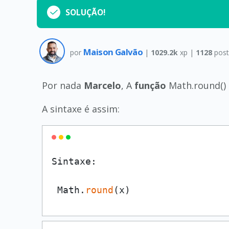
SOLUÇÃO!
Maison Galvão
por
|
1029.2k
xp |
1128
post
Por nada
Marcelo
, A
função
Math.round() 
A sintaxe é assim:
Sintaxe:

 Math.
round
(x) 