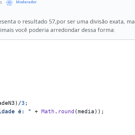
s
Moderador
senta o resultado 57,por ser uma divisão exata, mas
imais você poderia arredondar dessa forma:
adeN3)/
3
;

idade é: "
 + 
Math
.
round