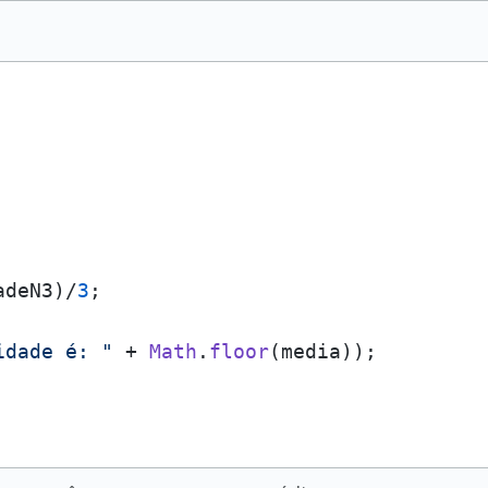
adeN3)/
3
;

idade é: "
 + 
Math
.
floor
(media));
