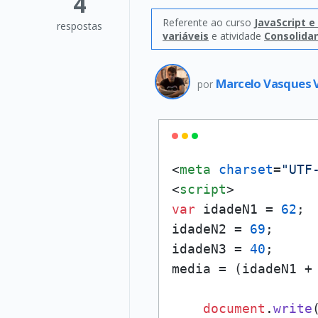
4
Referente ao curso
JavaScript 
respostas
variáveis
e atividade
Consolida
Marcelo Vasques 
por
<
meta
charset
=
"UTF
<
script
>
var
 idadeN1 = 
62
;

idadeN2 = 
69
;

idadeN3 = 
40
;

media = (idadeN1 +
document
.
write