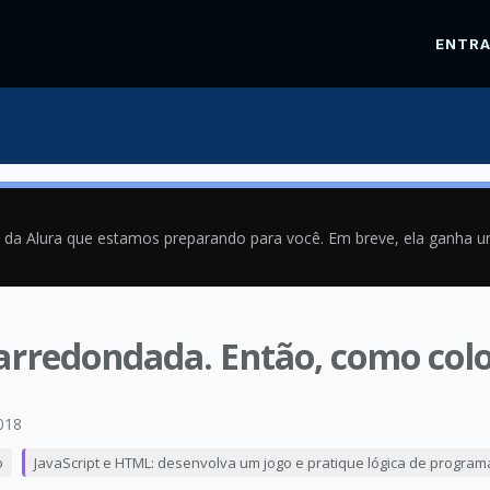
ENTR
a da Alura que estamos preparando para você. Em breve, ela ganha 
arredondada. Então, como col
018
o
JavaScript e HTML: desenvolva um jogo e pratique lógica de progra