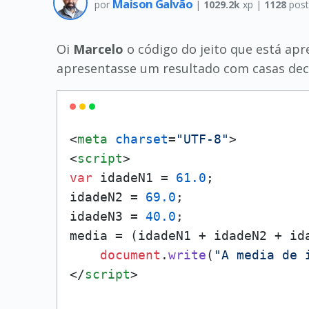
Maison Galvão
por
|
1029.2k
xp |
1128
post
Oi
Marcelo
o código do jeito que está apre
apresentasse um resultado com casas dec
<
meta
charset
=
"UTF-8"
>
<
script
>
var
 idadeN1 = 
61.0
;

idadeN2 = 
69.0
;

idadeN3 = 
40.0
;

media = (idadeN1 + idadeN2 + id
document
.
write
(
"A media de 
</
script
>