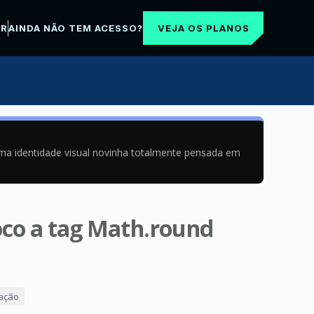
VEJA OS PLANOS
AR
AINDA NÃO TEM ACESSO?
uma identidade visual novinha totalmente pensada em
oco a tag Math.round
mação