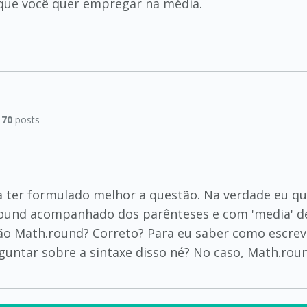
ue você quer empregar na média.
|
70
posts
a ter formulado melhor a questão. Na verdade eu qu
round acompanhado dos parênteses e com 'media' de
ção Math.round? Correto? Para eu saber como escre
guntar sobre a sintaxe disso né? No caso, Math.rou