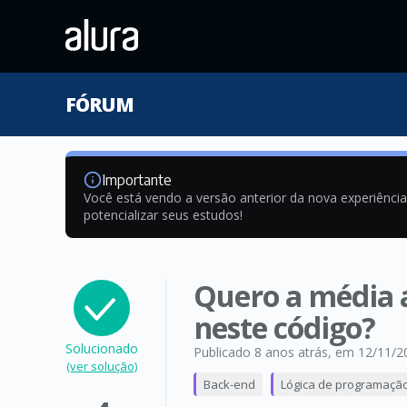
FÓRUM
Importante
Você está vendo a versão anterior da nova experiênci
potencializar seus estudos!
Quero a média 
neste código?
Solucionado
Publicado 8 anos atrás
, em 12/11/2
(ver solução)
Back-end
Lógica de programaçã