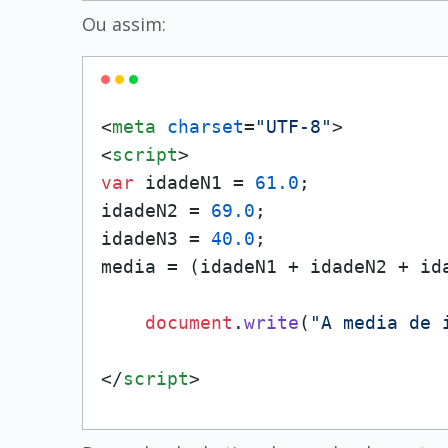
Ou assim:
<
meta
charset
=
"UTF-8"
>
<
script
>
var
 idadeN1 = 
61.0
;

idadeN2 = 
69.0
;

idadeN3 = 
40.0
;

media = (idadeN1 + idadeN2 + id
document
.
write
(
"A media de 
</
script
>