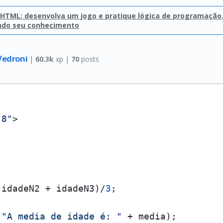
e HTML: desenvolva um jogo e pratique lógica de programação
ndo seu conhecimento
Vedroni
|
60.3k
xp |
70
posts
-8"
>
 idadeN2 + idadeN3)/
3
;

(
"A media de idade é: "
 + media);
