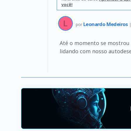
você!
Leonardo Medeiros
por
Até o momento se mostrou m
lidando com nosso autodese