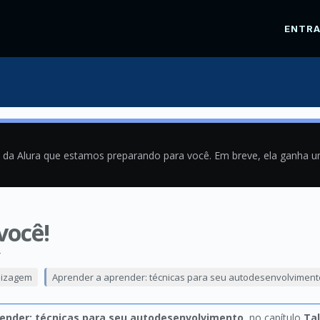
ENTR
a da Alura que estamos preparando para você. Em breve, ela ganha 
você!
4
dizagem
Aprender a aprender: técnicas para seu autodesenvolviment
ender: técnicas para seu autodesenvolvimento
, no capítulo
Tal