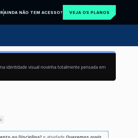
VEJA OS PLANOS
AR
AINDA NÃO TEM ACESSO?
uma identidade visual novinha totalmente pensada em
o
ento ou Disciplina?
e atividade
Queremos ouvir