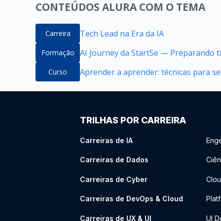
CONTEÚDOS ALURA COM O TEMA
Tech Lead na Era da IA
Carreira
AI Journey da StartSe — Preparando ti
Formação
Aprender a aprender: técnicas para 
Curso
TRILHAS POR CARREIRA
Carreiras de IA
Enge
Carreiras de Dados
Ciên
Carreiras de Cyber
Clou
Carreiras de DevOps & Cloud
Plat
Carreiras de UX & UI
UI D