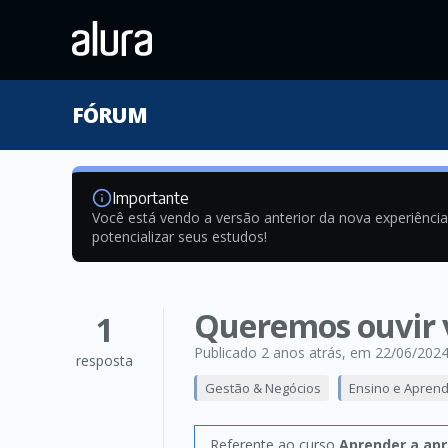
FÓRUM
Importante
Você está vendo a versão anterior da nova experiênci
potencializar seus estudos!
Queremos ouvir 
1
Publicado 2 anos atrás
, em 22/06/202
resposta
Gestão & Negócios
Ensino e Apren
Referente ao curso
Aprender a apr