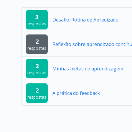
3
Desafio: Rotina de Apredizado
respostas
2
Reflexão sobre aprendizado contín
respostas
2
Minhas metas de aprendizagem
respostas
2
A prática do feedback
respostas