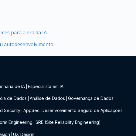
mes para a era da IA
seu autodesenvolvimento
nharia de IA
Especialista em IA
|
cia de Dados
Análise de Dados
Governança de Dados
|
|
d Security
AppSec: Desenvolvimento Seguro de Aplicações
|
form Engineering
SRE (Site Reliability Engineering)
|
esign
UX Design
|