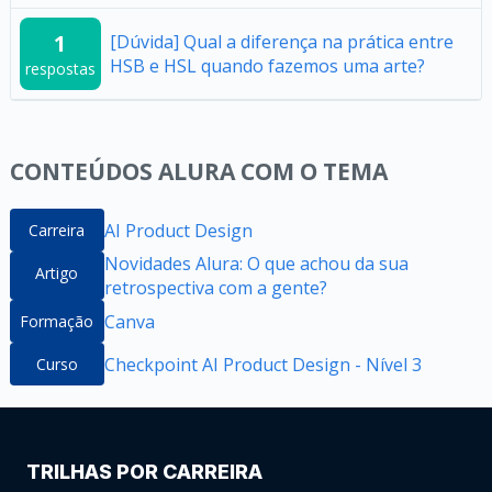
1
[Dúvida] Qual a diferença na prática entre
HSB e HSL quando fazemos uma arte?
respostas
CONTEÚDOS ALURA COM O TEMA
AI Product Design
Carreira
Novidades Alura: O que achou da sua
Artigo
retrospectiva com a gente?
Canva
Formação
Checkpoint AI Product Design - Nível 3
Curso
TRILHAS POR CARREIRA