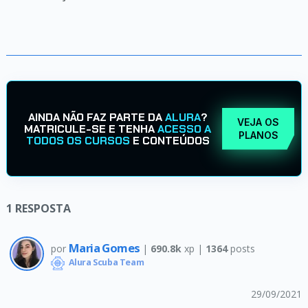
AINDA NÃO FAZ PARTE DA
ALURA
?
VEJA OS
MATRICULE-SE E TENHA
ACESSO A
PLANOS
TODOS OS CURSOS
E CONTEÚDOS
1
RESPOSTA
Maria Gomes
por
|
690.8k
xp |
1364
posts
Alura Scuba Team
29/09/2021