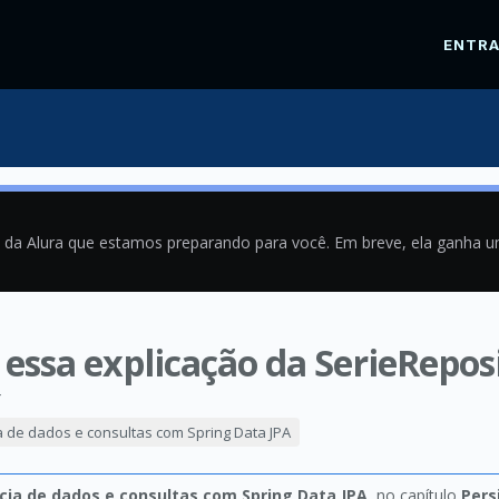
ENTR
a da Alura que estamos preparando para você. Em breve, ela ganha 
 essa explicação da SerieRepos
4
ia de dados e consultas com Spring Data JPA
ncia de dados e consultas com Spring Data JPA
, no capítulo
Pers