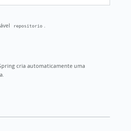
iável
.
repositorio
 Spring cria automaticamente uma
a.