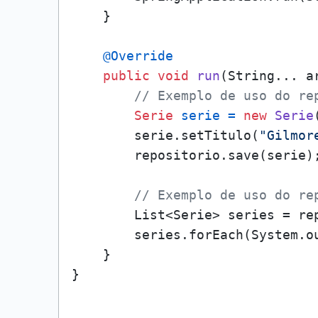
    }

@Override
public
void
run
(String... a
// Exemplo de uso do re
Serie
serie
=
new
Serie
        serie.setTitulo(
"Gilmor
        repositorio.save(serie);
// Exemplo de uso do re
        List<Serie> series = rep
        series.forEach(System.ou
    }
