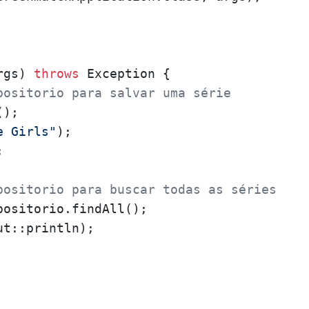
rgs)
throws
 Exception {

positorio para salvar uma série
();

e Girls"
);



positorio para buscar todas as séries
ositorio.findAll();

t::println);
