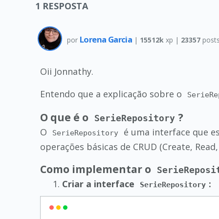
1
RESPOSTA
Lorena Garcia
por
|
15512k
xp |
23357
post
Oii Jonnathy.
Entendo que a explicação sobre o
SerieRe
O que é o
?
SerieRepository
O
é uma interface que e
SerieRepository
operações básicas de CRUD (Create, Read,
Como implementar o
SerieReposi
Criar a interface
:
SerieRepository