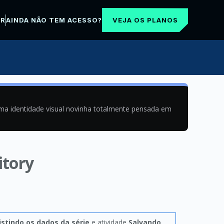
VEJA OS PLANOS
AR
AINDA NÃO TEM ACESSO?
uma identidade visual novinha totalmente pensada em
itory
istindo os dados da série
e atividade
Salvando