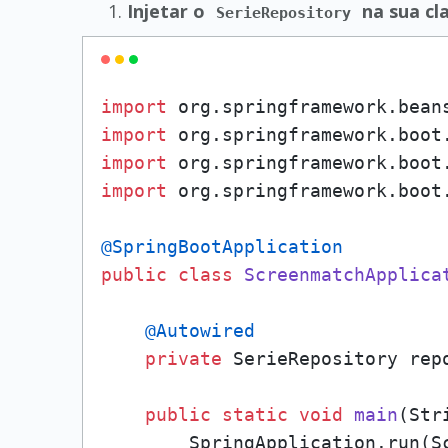
Injetar o
na sua cla
SerieRepository
import
import
import
import
 org.springframework.boot
@SpringBootApplication
public
class
ScreenmatchApplica
@Autowired
private
 SerieRepository repo
public
static
void
main
(Str
        SpringApplication.run(Sc