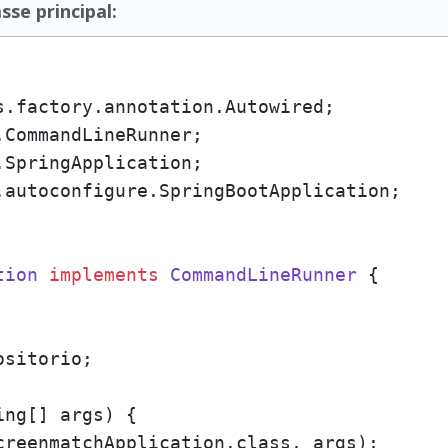
sse principal:
.autoconfigure.SpringBootApplication;

tion
implements
CommandLineRunner
 {

sitorio;

ing[] args)
 {

reenmatchApplication.class, args);
