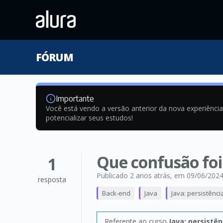
FÓRUM
Importante
Você está vendo a versão anterior da nova experiênci
potencializar seus estudos!
Que confusão foi
1
Publicado 2 anos atrás
, em 09/06/202
resposta
Back-end
Java
Java: persistênc
Referente ao curso
Java: persistê