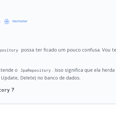
s
Instrutor
possa ter ficado um pouco confusa. Vou ten
pository
stende o
. Isso significa que ela her
JpaRepository
 Update, Delete) no banco de dados.
?
tory