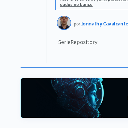
dados no banco
Jonnathy Cavalcante
por
SerieRepository