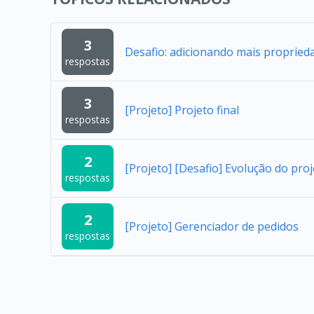
3
Desafio: adicionando mais proprieda
respostas
3
[Projeto] Projeto final
respostas
2
[Projeto] [Desafio] Evolução do pro
respostas
2
[Projeto] Gerenciador de pedidos
respostas