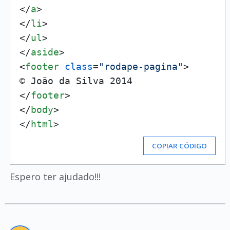
</
a
>
</
li
>
</
ul
>
</
aside
>
<
footer
class
=
"rodape-pagina"
>
</
footer
>
</
body
>
</
html
>
COPIAR CÓDIGO
Espero ter ajudado!!!