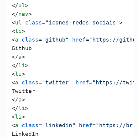
</
ul
>
</
nav
>
<
ul
class
=
"icones-redes-sociais"
>
<
li
>
<
a
class
=
"github"
href
=
"https://githu
</
a
>
</
li
>
<
li
>
<
a
class
=
"twitter"
href
=
"https://twit
</
a
>
</
li
>
<
li
>
<
a
class
=
"linkedin"
href
=
"https://br.