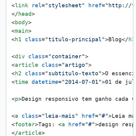
<
link
rel
=
"stylesheet"
href
=
"http://f
</
head
>
<
body
>
<
main
>
<
h1
class
=
"titulo-principal"
>
Blog
</
h1
<
div
class
=
"container"
>
<
article
class
=
"artigo"
>
<
h2
class
=
"subtitulo-texto"
>
O essenci
<
time
datetime
=
"2014-07-01"
>
01 de jul
<
p
>
Design responsivo tem ganho cada v
<
a
class
=
"leia-mais"
href
=
"#"
>
Leia ma
<
footer
>
Tags: 
<
a
href
=
"#"
>
design resp
</
article
>