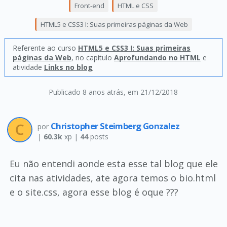
Front-end
HTML e CSS
HTML5 e CSS3 I: Suas primeiras páginas da Web
Referente ao curso
HTML5 e CSS3 I: Suas primeiras
páginas da Web
, no capítulo
Aprofundando no HTML
e
atividade
Links no blog
Publicado 8 anos atrás
, em 21/12/2018
Christopher Steimberg Gonzalez
por
|
60.3k
xp |
44
posts
Eu não entendi aonde esta esse tal blog que ele
cita nas atividades, ate agora temos o bio.html
e o site.css, agora esse blog é oque ???