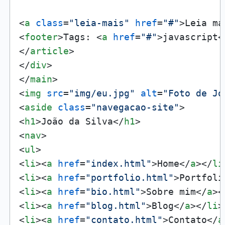
<
a
class
=
"leia-mais"
href
=
"#"
>
Leia ma
<
footer
>
Tags: 
<
a
href
=
"#"
>
javascript
<
</
article
>
</
div
>
</
main
>
<
img
src
=
"img/eu.jpg"
alt
=
"Foto de Jo
<
aside
class
=
"navegacao-site"
>
<
h1
>
João da Silva
</
h1
>
<
nav
>
<
ul
>
<
li
>
<
a
href
=
"index.html"
>
Home
</
a
>
</
li
<
li
>
<
a
href
=
"portfolio.html"
>
Portfoli
<
li
>
<
a
href
=
"bio.html"
>
Sobre mim
</
a
>
<
<
li
>
<
a
href
=
"blog.html"
>
Blog
</
a
>
</
li
>
<
li
>
<
a
href
=
"contato.html"
>
Contato
</
a