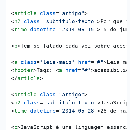
<
article
class
=
"artigo"
>
<
h2
class
=
"subtitulo-texto"
>
Por que f
<
time
datetime
=
"2014-06-15"
>
15 de jun
<
p
>
Tem se falado cada vez sobre acess
<
a
class
=
"leia-mais"
href
=
"#"
>
Leia ma
<
footer
>
Tags: 
<
a
href
=
"#"
>
acessibilid
</
article
>
<
article
class
=
"artigo"
>
<
h2
class
=
"subtitulo-texto"
>
JavaScrip
<
time
datetime
=
"2014-05-28"
>
28 de mai
<
p
>
JavaScript é uma linguagem essenci