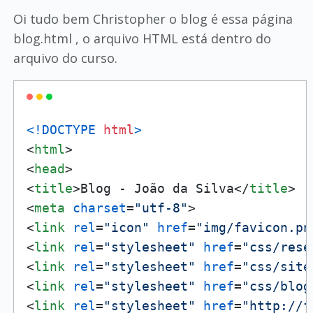
Oi tudo bem Christopher o blog é essa página
blog.html , o arquivo HTML está dentro do
arquivo do curso.
<!DOCTYPE 
html
>
<
html
>
<
head
>
<
title
>
Blog - João da Silva
</
title
>
<
meta
charset
=
"utf-8"
>
<
link
rel
=
"icon"
href
=
"img/favicon.pn
<
link
rel
=
"stylesheet"
href
=
"css/rese
<
link
rel
=
"stylesheet"
href
=
"css/site
<
link
rel
=
"stylesheet"
href
=
"css/blog
<
link
rel
=
"stylesheet"
href
=
"http://f