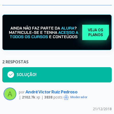
AINDA NÃO FAZ PARTE DA
ALURA
?
VEJA OS
MATRICULE-SE E TENHA
ACESSO A
PLANOS
TODOS OS CURSOS
E CONTEÚDOS
2
RESPOSTAS
SOLUÇÃO!
André Victor Ruiz Pedroso
por
|
2102.7k
xp |
3838
posts
Moderador
21/12/2018