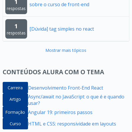
1
sobre o curso de front-end
respostas
1
[Dúvida] tag simples no react
respostas
Mostrar mais tópicos
CONTEÚDOS ALURA COM O TEMA
Desenvolvimento Front-End React
Carreira
Async/await no JavaScript: o que é e quando
Artigo
usar?
Angular 19: primeiros passos
Formação
HTML e CSS: responsividade em layouts
Curso