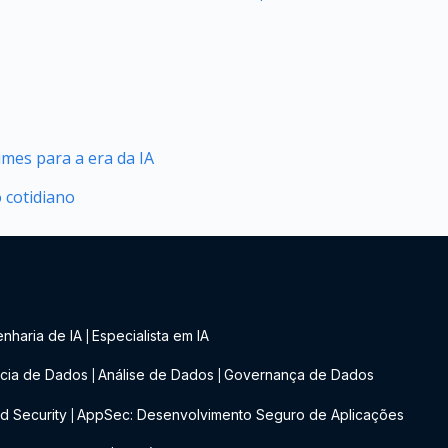
mes para a era da IA
o cotidiano
nharia de IA
Especialista em IA
|
cia de Dados
Análise de Dados
Governança de Dados
|
|
d Security
AppSec: Desenvolvimento Seguro de Aplicações
|