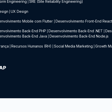
form Engineering
SRE (Site Reliability Engineering)
|
esign
UX Design
|
nvolvimento Mobile com Flutter
Desenvolvimento Front-End Reac
|
envolvimento Back-End PHP
Desenvolvimento Back-End .NET
Des
|
|
envolvimento Back-End Java
Desenvolvimento Back-End Node.js
|
rança
Recursos Humanos (RH)
Social Media Marketing
Growth Ma
|
|
|
IAP