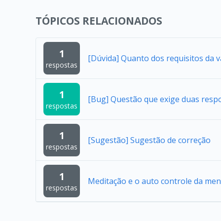
TÓPICOS RELACIONADOS
1
[Dúvida] Quanto dos requisitos da 
respostas
1
[Bug] Questão que exige duas resp
respostas
1
[Sugestão] Sugestão de correção
respostas
1
Meditação e o auto controle da men
respostas