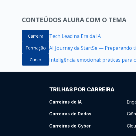
CONTEÚDOS ALURA COM O TEMA
Tech Lead na Era da IA
Carreira
AI Journey da StartSe — Preparando ti
Formação
Inteligência emocional: práticas para 
Curso
TRILHAS POR CARREIRA
Carreiras de IA
Enge
Carreiras de Dados
Ciên
Carreiras de Cyber
Clou