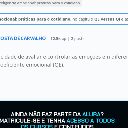
teligência emocional: práticas para o cotidiano
ocional: práticas para o cotidiano
, no capítulo
QE versus QI
e a
 COSTA DE CARVALHO
|
12.5k
xp |
2
posts
idade de avaliar e controlar as emoções em diferen
oeficiente emocional (QE).
AINDA NÃO FAZ PARTE DA
ALURA
?
MATRICULE-SE E TENHA
ACESSO A TODOS
OS CURSOS
E CONTEÚDOS