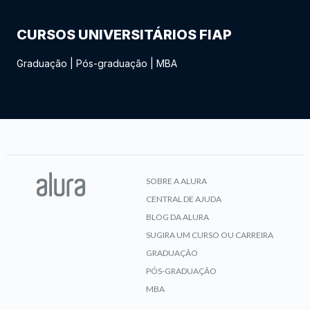
CURSOS UNIVERSITÁRIOS FIAP
Graduação
|
Pós-graduação
|
MBA
SOBRE A ALURA
CENTRAL DE AJUDA
BLOG DA ALURA
SUGIRA UM CURSO OU CARREIRA
GRADUAÇÃO
PÓS-GRADUAÇÃO
MBA