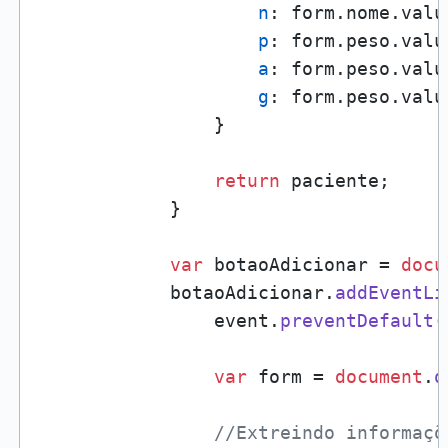
n
: form.
nome
.
valu
p
: form.
peso
.
valu
a
: form.
peso
.
valu
g
: form.
peso
.
valu
                }

return
 paciente;

            }

var
 botaoAdicionar = 
docu
            botaoAdicionar.
addEventLi
                event.
preventDefault
(
var
 form = 
document
.
q
//Extreindo informaçõ