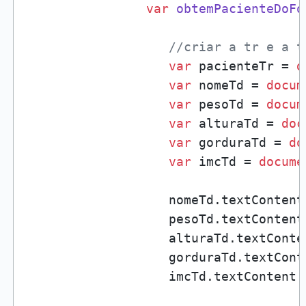
var
obtemPacienteDoFo
//criar a tr e a t
var
 pacienteTr = 
d
var
 nomeTd = 
docum
var
 pesoTd = 
docum
var
 alturaTd = 
doc
var
 gorduraTd = 
do
var
 imcTd = 
docume
                   nomeTd.
textContent
                   pesoTd.
textContent
                   alturaTd.
textConte
                   gorduraTd.
textCont
                   imcTd.
textContent
 