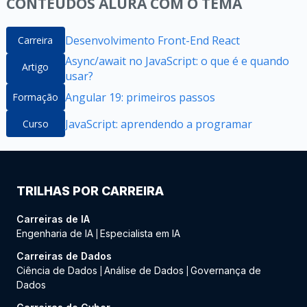
CONTEÚDOS ALURA COM O TEMA
Desenvolvimento Front-End React
Carreira
Async/await no JavaScript: o que é e quando
Artigo
usar?
Angular 19: primeiros passos
Formação
JavaScript: aprendendo a programar
Curso
TRILHAS POR CARREIRA
Carreiras de IA
Engenharia de IA
Especialista em IA
|
Carreiras de Dados
Ciência de Dados
Análise de Dados
Governança de
|
|
Dados