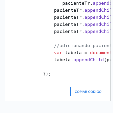
                   pacienteTr.
appendC
                pacienteTr.
appendChil
                pacienteTr.
appendChil
                pacienteTr.
appendChil
                pacienteTr.
appendChil
//adicionando pacient
var
 tabela = 
document
                tabela.
appendChild
(pa
            });

COPIAR CÓDIGO