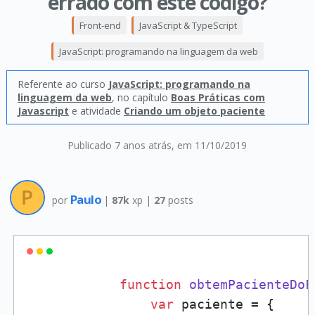
errado com este código?
Front-end
JavaScript & TypeScript
JavaScript: programando na linguagem da web
Referente ao curso
JavaScript: programando na
linguagem da web
, no capítulo
Boas Práticas com
Javascript
e atividade
Criando um objeto paciente
Publicado 7 anos atrás
, em 11/10/2019
Paulo
por
|
87k
xp |
27
posts
function
obtemPacienteDoF
var
 paciente = {
