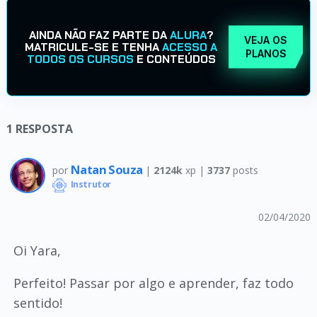
AINDA NÃO FAZ PARTE DA
ALURA
?
VEJA OS
MATRICULE-SE E TENHA
ACESSO A
PLANOS
TODOS OS CURSOS
E CONTEÚDOS
1
RESPOSTA
Natan Souza
por
|
2124k
xp |
3737
posts
Instrutor
02/04/2020
Oi Yara,
Perfeito! Passar por algo e aprender, faz todo
sentido!