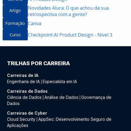
Novidades Alura: O que achou da sua
Artigo
retrospectiva com a gente?
Canva
Formação
Checkpoint AI Product Design - Nível 3
Curso
TRILHAS POR CARREIRA
Carreiras de IA
Engenharia de IA
Especialista em IA
|
Carreiras de Dados
Ciência de Dados
Análise de Dados
Governança de
|
|
Dados
Carreiras de Cyber
Cloud Security
AppSec: Desenvolvimento Seguro de
|
Aplicações