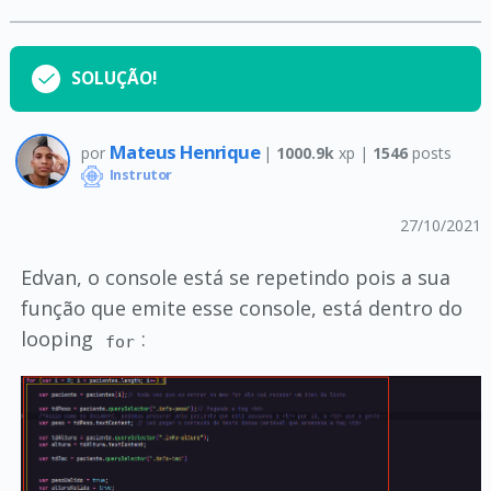
SOLUÇÃO!
Mateus Henrique
por
|
1000.9k
xp |
1546
posts
Instrutor
27/10/2021
Edvan, o console está se repetindo pois a sua
função que emite esse console, está dentro do
looping
:
for