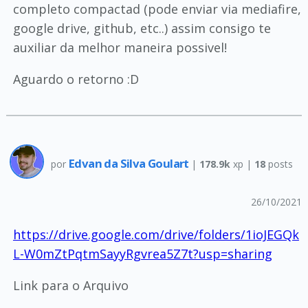
completo compactad (pode enviar via mediafire,
google drive, github, etc..) assim consigo te
auxiliar da melhor maneira possivel!
Aguardo o retorno :D
Edvan da Silva Goulart
por
|
178.9k
xp |
18
posts
26/10/2021
https://drive.google.com/drive/folders/1ioJEGQk
L-W0mZtPqtmSayyRgvrea5Z7t?usp=sharing
Link para o Arquivo