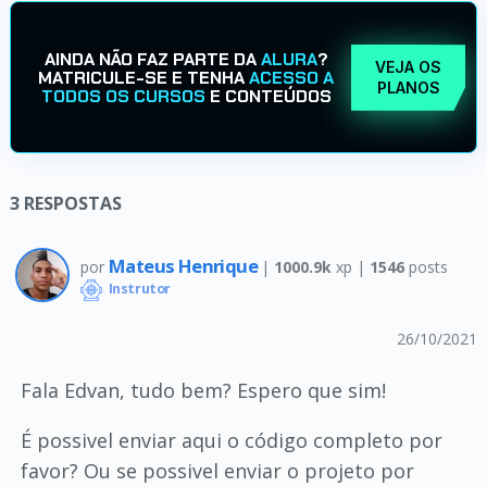
AINDA NÃO FAZ PARTE DA
ALURA
?
VEJA OS
MATRICULE-SE E TENHA
ACESSO A
PLANOS
TODOS OS CURSOS
E CONTEÚDOS
3
RESPOSTAS
Mateus Henrique
por
|
1000.9k
xp |
1546
posts
Instrutor
26/10/2021
Fala Edvan, tudo bem? Espero que sim!
É possivel enviar aqui o código completo por
favor? Ou se possivel enviar o projeto por