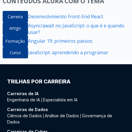
CONTEÚDOS ALURA COM O TEMA
Desenvolvimento Front-End React
Carreira
Async/await no JavaScript: o que é e quando
Artigo
usar?
Angular 19: primeiros passos
Formação
JavaScript: aprendendo a programar
Curso
TRILHAS POR CARREIRA
Carreiras de IA
Engenharia de IA
Especialista em IA
|
Carreiras de Dados
Ciência de Dados
Análise de Dados
Governança de
|
|
Dados
Carreiras de Cyber