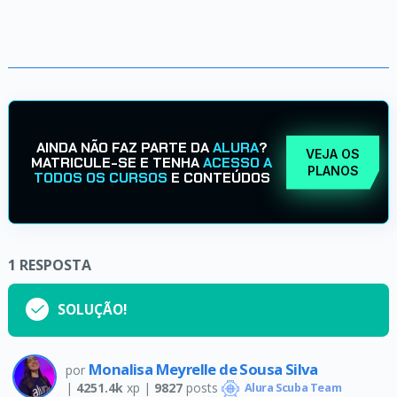
AINDA NÃO FAZ PARTE DA
ALURA
?
VEJA OS
MATRICULE-SE E TENHA
ACESSO A
PLANOS
TODOS OS CURSOS
E CONTEÚDOS
1
RESPOSTA
SOLUÇÃO!
Monalisa Meyrelle de Sousa Silva
por
|
4251.4k
xp |
9827
posts
Alura Scuba Team