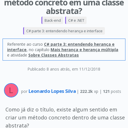
método concreto em uma classe
abstrata?
Back-end
C# e .NET
C# parte 3: entendendo herança e interface
Referente ao curso
C# parte 3: entendendo herança e
interface
, no capítulo
Mais herança e herança múltipla
e atividade
Sobre Classes Abstratas
Publicado 8 anos atrás
, em 11/12/2018
Leonardo Lopes Silva
por
|
222.2k
xp |
121
posts
Como já diz o título, existe algum sentido em
criar um método concreto dentro de uma classe
abstrata?