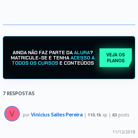
AINDA NÃO FAZ PARTE DA
ALURA
?
VEJA OS
MATRICULE-SE E TENHA
ACESSO A
PLANOS
TODOS OS CURSOS
E CONTEÚDOS
7
RESPOSTAS
Vinícius Salles Pereira
por
|
110.1k
xp |
63
posts
11/12/2018