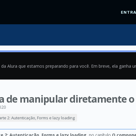
ENTR
a da Alura que estamos preparando para você. Em breve, ela ganha 
a de manipular diretamente 
020
rte 2: Autenticação, Forms e lazy loading
e 2: Autenticação, Forms e lazy loading
, no capítulo
O compone