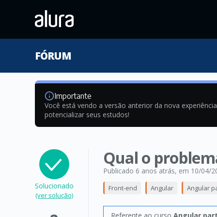
FÓRUM
Importante
Você está vendo a versão anterior da nova experiênci
potencializar seus estudos!
Qual o problem
Publicado 6 anos atrás
, em 10/04/2
Solucionado
Front-end
Angular
Angular pa
(ver solução)
Referente ao curso
Angular part