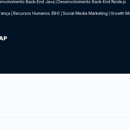
envolvimento Back-End Java
Desenvolvimento Back-End Node.js
|
rança
Recursos Humanos (RH)
Social Media Marketing
Growth Ma
|
|
|
IAP