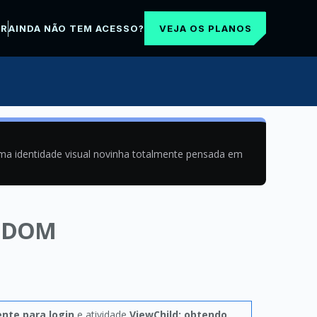
VEJA OS PLANOS
AR
AINDA NÃO TEM ACESSO?
uma identidade visual novinha totalmente pensada em
o DOM
nte para login
e atividade
ViewChild: obtendo