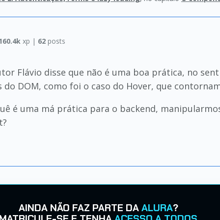
160.4k
xp |
62
posts
utor Flávio disse que não é uma boa prática, no sent
 do DOM, como foi o caso do Hover, que contornamo
rquê é uma má prática para o backend, manipularm
t?
AINDA NÃO FAZ PARTE DA
ALURA
?
MATRICULE-SE E TENHA
ACESSO A TODOS