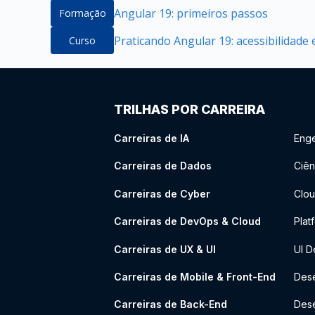
Angular 19: primeiros passos
Formação
Praticando Angular 19: acessibilidade
Curso
TRILHAS POR CARREIRA
Carreiras de IA
Enge
Carreiras de Dados
Ciên
Carreiras de Cyber
Clou
Carreiras de DevOps & Cloud
Plat
Carreiras de UX & UI
UI D
Carreiras de Mobile & Front-End
Dese
Carreiras de Back-End
Des