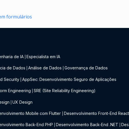
 em formulários
nharia de IA
Especialista em IA
|
cia de Dados
Análise de Dados
Governança de Dados
|
|
d Security
AppSec: Desenvolvimento Seguro de Aplicações
|
form Engineering
SRE (Site Reliability Engineering)
|
esign
UX Design
|
nvolvimento Mobile com Flutter
Desenvolvimento Front-End Reac
|
envolvimento Back-End PHP
Desenvolvimento Back-End .NET
Des
|
|