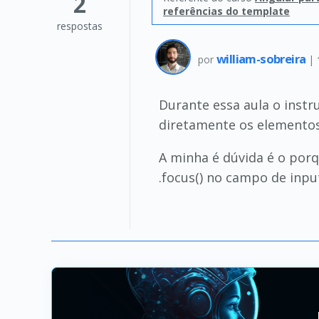
2
referências do template
respostas
william-sobreira
por
|
Durante essa aula o instr
diretamente os elementos
A minha é dúvida é o po
.focus() no campo de inpu