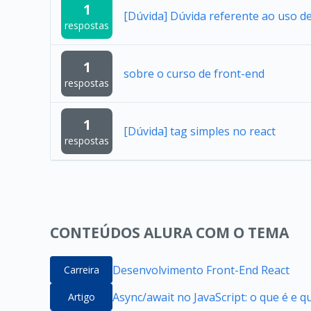
1
[Dúvida] Dúvida referente ao uso 
respostas
1
sobre o curso de front-end
respostas
1
[Dúvida] tag simples no react
respostas
CONTEÚDOS ALURA COM O TEMA
Desenvolvimento Front-End React
Carreira
Async/await no JavaScript: o que é e 
Artigo