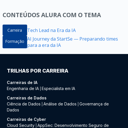
CONTEÚDOS ALURA COM O TEMA
Tech Lead na Era da IA
Carreira
AI Journey da StartSe — Preparando times
Formação
para a era da IA
TRILHAS POR CARREIRA
Carreiras de IA
Engenharia de IA
Especialista em IA
|
Carreiras de Dados
Ciência de Dados
Análise de Dados
Governança de
|
|
Dados
Carreiras de Cyber
Cloud Security
AppSec: Desenvolvimento Seguro de
|