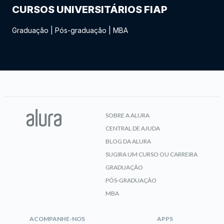
CURSOS UNIVERSITÁRIOS FIAP
Graduação
|
Pós-graduação
|
MBA
SOBRE A ALURA
CENTRAL DE AJUDA
BLOG DA ALURA
SUGIRA UM CURSO OU CARREIRA
GRADUAÇÃO
PÓS-GRADUAÇÃO
MBA
ACOMPANHE-NOS
APPS