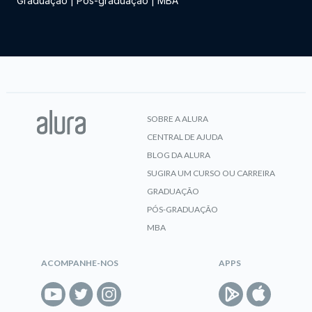
Graduação
|
Pós-graduação
|
MBA
SOBRE A ALURA
CENTRAL DE AJUDA
BLOG DA ALURA
SUGIRA UM CURSO OU CARREIRA
GRADUAÇÃO
PÓS-GRADUAÇÃO
MBA
ACOMPANHE-NOS
APPS