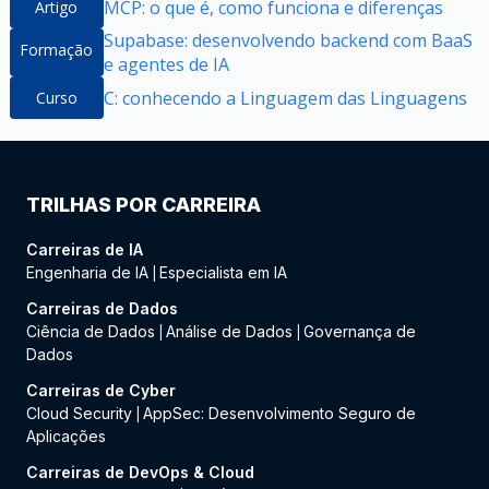
MCP: o que é, como funciona e diferenças
Artigo
Supabase: desenvolvendo backend com BaaS
Formação
e agentes de IA
C: conhecendo a Linguagem das Linguagens
Curso
TRILHAS POR CARREIRA
Carreiras de IA
Engenharia de IA
Especialista em IA
|
Carreiras de Dados
Ciência de Dados
Análise de Dados
Governança de
|
|
Dados
Carreiras de Cyber
Cloud Security
AppSec: Desenvolvimento Seguro de
|
Aplicações
Carreiras de DevOps & Cloud