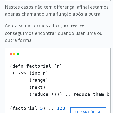
Nestes casos não tem diferença, afinal estamos
apenas chamando uma função após a outra.
Agora se incluirmos a função
reduce
conseguimos encontrar quando usar uma ou
outra forma:
(defn factorial [n]

 ( ->> (inc n)

       (range)

       (next)

       (reduce *))) ;; reduce them by 
(factorial 
5
) ;; 
120
COPIAR CÓDIGO