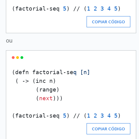
(factorial-seq 
5
) // (
1
2
3
4
5
)
COPIAR CÓDIGO
ou
(defn factorial-se
q [n]
 ( -> (inc n)

       (range)

       (
next
)))

(factorial-seq 
5
) // (
1
2
3
4
5
)
COPIAR CÓDIGO