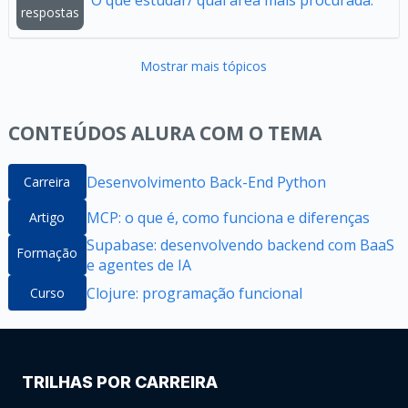
O que estudar/ qual área mais procurada.
respostas
Mostrar mais tópicos
CONTEÚDOS ALURA COM O TEMA
Desenvolvimento Back-End Python
Carreira
MCP: o que é, como funciona e diferenças
Artigo
Supabase: desenvolvendo backend com BaaS
Formação
e agentes de IA
Clojure: programação funcional
Curso
TRILHAS POR CARREIRA