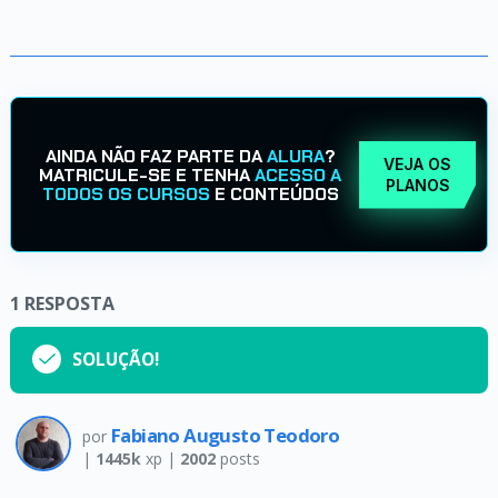
AINDA NÃO FAZ PARTE DA
ALURA
?
VEJA OS
MATRICULE-SE E TENHA
ACESSO A
PLANOS
TODOS OS CURSOS
E CONTEÚDOS
1
RESPOSTA
SOLUÇÃO!
Fabiano Augusto Teodoro
por
|
1445k
xp |
2002
posts