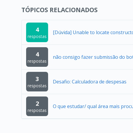
TÓPICOS RELACIONADOS
4
[Dúvida] Unable to locate construc
respostas
4
não consigo fazer submissão do bo
respostas
3
Desafio: Calculadora de despesas
respostas
2
O que estudar/ qual área mais proc
respostas