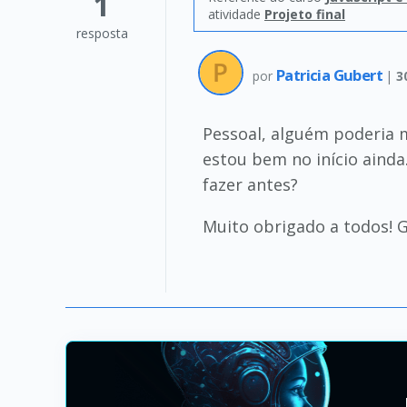
1
atividade
Projeto final
resposta
Patricia Gubert
por
|
3
Pessoal, alguém poderia m
estou bem no início ainda
fazer antes?
Muito obrigado a todos! G