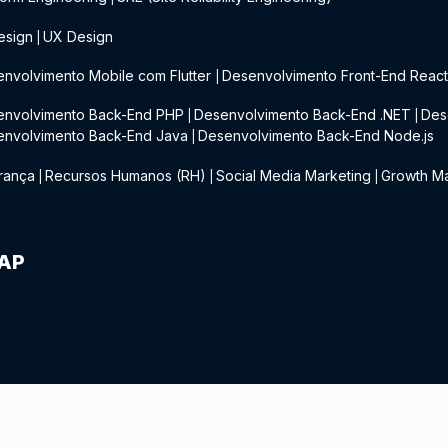
esign
UX Design
|
nvolvimento Mobile com Flutter
Desenvolvimento Front-End Reac
|
envolvimento Back-End PHP
Desenvolvimento Back-End .NET
Des
|
|
envolvimento Back-End Java
Desenvolvimento Back-End Node.js
|
rança
Recursos Humanos (RH)
Social Media Marketing
Growth Ma
|
|
|
IAP