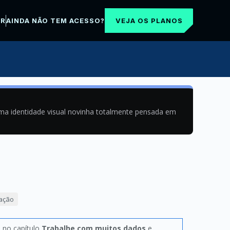
VEJA OS PLANOS
AR
AINDA NÃO TEM ACESSO?
uma identidade visual novinha totalmente pensada em
mação
, no capítulo
Trabalhe com muitos dados
e