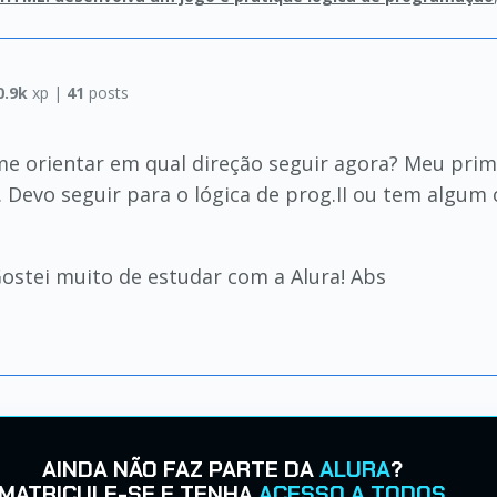
0.9k
xp |
41
posts
e orientar em qual direção seguir agora? Meu prime
. Devo seguir para o lógica de prog.II ou tem alg
ostei muito de estudar com a Alura! Abs
AINDA NÃO FAZ PARTE DA
ALURA
?
MATRICULE-SE E TENHA
ACESSO A TODOS