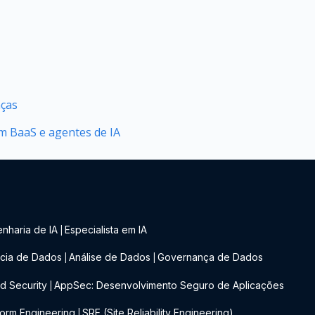
nças
 BaaS e agentes de IA
nharia de IA
Especialista em IA
|
cia de Dados
Análise de Dados
Governança de Dados
|
|
d Security
AppSec: Desenvolvimento Seguro de Aplicações
|
form Engineering
SRE (Site Reliability Engineering)
|