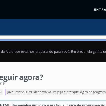
ENTR
a da Alura que estamos preparando para você. Em breve, ela ganha 
eguir agora?
019
o
JavaScript e HTML: desenvolva um jogo e pratique lógica de progra
e HTML: desenvolva um jogo e pratique lógica de programação