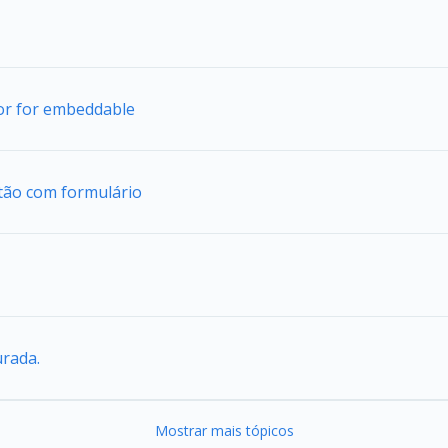
tor for embeddable
tão com formulário
urada.
Mostrar mais tópicos