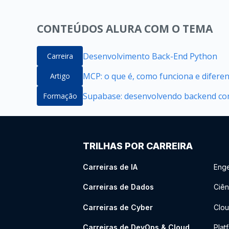
CONTEÚDOS ALURA COM O TEMA
Desenvolvimento Back-End Python
Carreira
MCP: o que é, como funciona e difere
Artigo
Supabase: desenvolvendo backend com
Formação
TRILHAS POR CARREIRA
Carreiras de IA
Enge
Carreiras de Dados
Ciên
Carreiras de Cyber
Clou
Carreiras de DevOps & Cloud
Plat