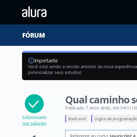
FÓRUM
Importante
Você está vendo a versão anterior da nova experiênci
potencializar seus estudos!
Qual caminho s
Publicado 7 anos atrás
, em 04/11/2
Solucionado
Back-end
Lógica de programaçã
(ver solução)
Referente ao curso
JavaScript 