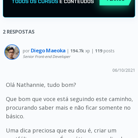
TODOS OS CURSOS
E CONTEÚDOS
2
RESPOSTAS
Diego Maeoka
por
|
194.7k
xp |
119
posts
Senior Front-end Developer
06/10/2021
Olá Nathannie, tudo bom?
Que bom que voce está seguindo este caminho,
procurando saber mais e não ficar somente no
básico.
Uma dica preciosa que eu dou é, criar um