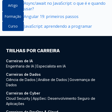
Async/await no JavaScript: o que é e quando
Artigo
usar?
Angular 19: primeiros passos
Formação
JavaScript: aprendendo a programar
Curso
TRILHAS POR CARREIRA
Carreiras de IA
Engenharia de IA
Especialista em IA
|
Carreiras de Dados
Ciência de Dados
Análise de Dados
Governança de
|
|
Dados
Carreiras de Cyber
Cloud Security
AppSec: Desenvolvimento Seguro de
|
Aplicações
Carreiras de DevOps & Cloud