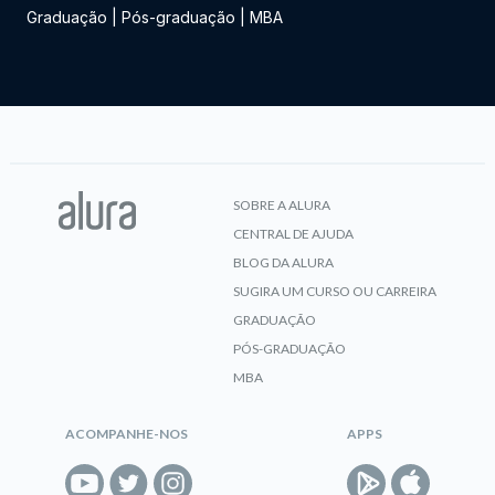
Graduação
|
Pós-graduação
|
MBA
SOBRE A ALURA
CENTRAL DE AJUDA
BLOG DA ALURA
SUGIRA UM CURSO OU CARREIRA
GRADUAÇÃO
PÓS-GRADUAÇÃO
MBA
ACOMPANHE-NOS
APPS