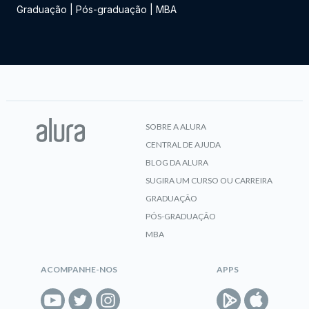
Graduação
|
Pós-graduação
|
MBA
SOBRE A ALURA
CENTRAL DE AJUDA
BLOG DA ALURA
SUGIRA UM CURSO OU CARREIRA
GRADUAÇÃO
PÓS-GRADUAÇÃO
MBA
ACOMPANHE-NOS
APPS