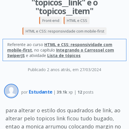
''topicos__link" e o
''topicos__item"
Front-end
HTML e CSS
HTML e CSS: responsividade com mobile-first
Referente ao curso
HTML e CSS: responsividade com
mobile-first
, no capítulo
Integrando o Carrossel com
SwiperJS
e atividade
Lista de tópicos
Publicado 2 anos atrás
, em 27/03/2024
Estudante
por
|
39.1k
xp |
12
posts
para alterar o estilo dos quadrados de link, ao
alterar pelo topicos link ficou tudo bugado,
entao a monica arrumou colocando margin no