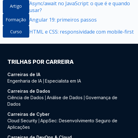
Async/await no JavaScript: o que é e quando
Artigo
usar?
Angular 19: primeiros passos
Formação
HTML e CSS: responsividade com mobile-first
Curso
TRILHAS POR CARREIRA
Carreiras de IA
Engenharia de IA
Especialista em IA
|
Carreiras de Dados
Ciência de Dados
Análise de Dados
Governança de
|
|
Dados
Carreiras de Cyber
Cloud Security
AppSec: Desenvolvimento Seguro de
|
Aplicações
Carreiras de DevOps & Cloud