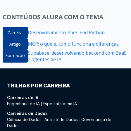
CONTEÚDOS ALURA COM O TEMA
Desenvolvimento Back-End Python
Carreira
MCP: o que é, como funciona e diferenças
Artigo
Supabase: desenvolvendo backend com BaaS
Formação
e agentes de IA
TRILHAS POR CARREIRA
Carreiras de IA
Engenharia de IA
Especialista em IA
|
Carreiras de Dados
Ciência de Dados
Análise de Dados
Governança de
|
|
Dados