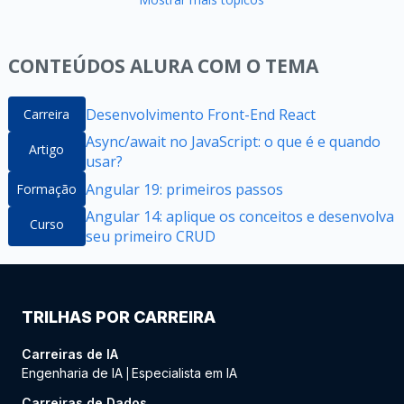
CONTEÚDOS ALURA COM O TEMA
Desenvolvimento Front-End React
Carreira
Async/await no JavaScript: o que é e quando
Artigo
usar?
Angular 19: primeiros passos
Formação
Angular 14: aplique os conceitos e desenvolva
Curso
seu primeiro CRUD
TRILHAS POR CARREIRA
Carreiras de IA
Engenharia de IA
Especialista em IA
|
Carreiras de Dados