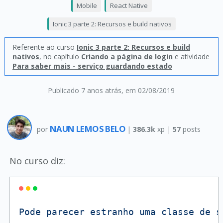
Mobile
React Native
Ionic 3 parte 2: Recursos e build nativos
Referente ao curso
Ionic 3 parte 2: Recursos e build
nativos
, no capítulo
Criando a página de login
e atividade
Para saber mais - serviço guardando estado
Publicado 7 anos atrás
, em 02/08/2019
NAUN LEMOS BELO
por
|
386.3k
xp |
57
posts
No curso diz:
Pode
parecer
estranho
uma
classe
de
s