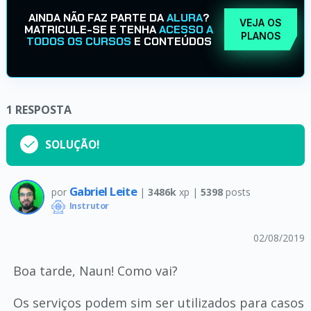
AINDA NÃO FAZ PARTE DA
ALURA
?
VEJA OS
MATRICULE-SE E TENHA
ACESSO A
PLANOS
TODOS OS CURSOS
E CONTEÚDOS
1
RESPOSTA
SOLUÇÃO!
Gabriel Leite
por
|
3486k
xp |
5398
posts
Instrutor
02/08/2019
Boa tarde, Naun! Como vai?
Os serviços podem sim ser utilizados para casos