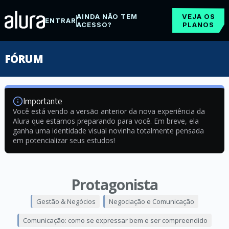
AINDA NÃO TEM
VEJA OS
ENTRAR
ACESSO?
PLANOS
FÓRUM
Importante
Você está vendo a versão anterior da nova experiência da
Alura que estamos preparando para você. Em breve, ela
ganha uma identidade visual novinha totalmente pensada
em potencializar seus estudos!
Protagonista
Gestão & Negócios
Negociação e Comunicação
Comunicação: como se expressar bem e ser compreendido