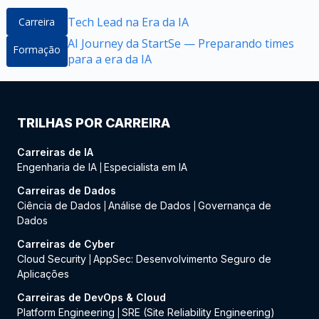
Tech Lead na Era da IA
Carreira
AI Journey da StartSe — Preparando times
Formação
para a era da IA
TRILHAS POR CARREIRA
Carreiras de IA
Engenharia de IA
Especialista em IA
|
Carreiras de Dados
Ciência de Dados
Análise de Dados
Governança de
|
|
Dados
Carreiras de Cyber
Cloud Security
AppSec: Desenvolvimento Seguro de
|
Aplicações
Carreiras de DevOps & Cloud
Platform Engineering
SRE (Site Reliability Engineering)
|