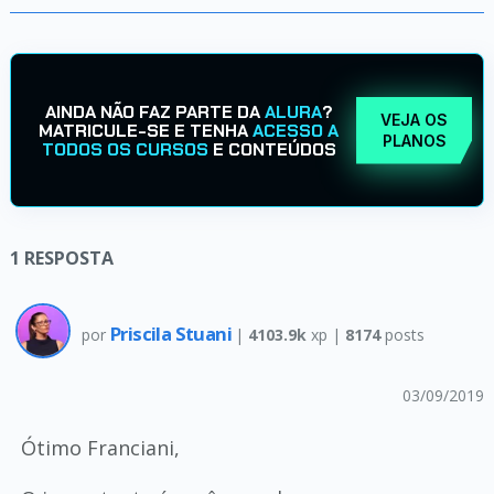
AINDA NÃO FAZ PARTE DA
ALURA
?
VEJA OS
MATRICULE-SE E TENHA
ACESSO A
PLANOS
TODOS OS CURSOS
E CONTEÚDOS
1
RESPOSTA
Priscila Stuani
por
|
4103.9k
xp |
8174
posts
03/09/2019
Ótimo Franciani,